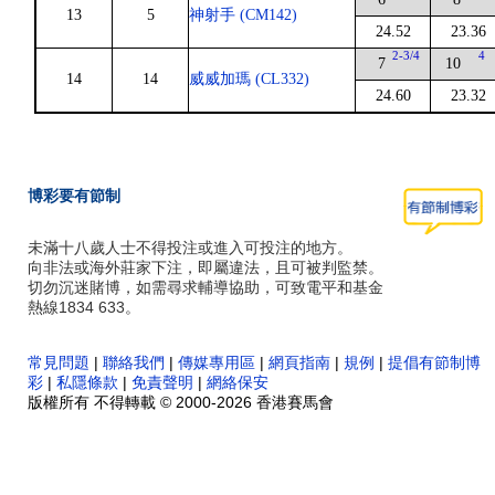
13
5
神射手 (CM142)
24.52
23.36
2-3/4
4
7
10
14
14
威威加瑪 (CL332)
24.60
23.32
博彩要有節制
未滿十八歲人士不得投注或進入可投注的地方。
向非法或海外莊家下注，即屬違法，且可被判監禁。
切勿沉迷賭博，如需尋求輔導協助，可致電平和基金
熱線1834 633。
常見問題
|
聯絡我們
|
傳媒專用區
|
網頁指南
|
規例
|
提倡有節制博
彩
|
私隱條款
|
免責聲明
|
網絡保安
版權所有 不得轉載 © 2000-2026 香港賽馬會