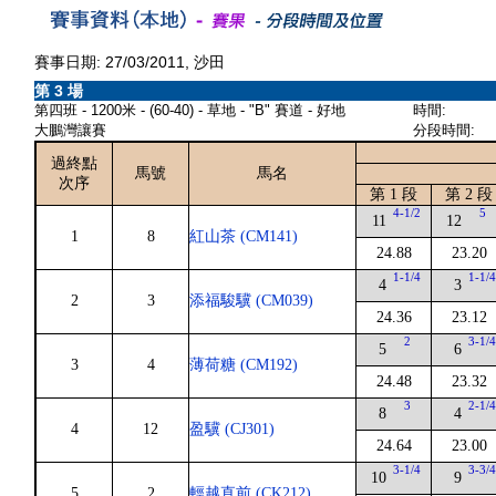
賽事日期: 27/03/2011, 沙田
第 3 場
第四班 - 1200米 - (60-40) - 草地 - "B" 賽道 - 好地
時間:
大鵬灣讓賽
分段時間:
過終點
馬號
馬名
次序
第 1 段
第 2 段
4-1/2
5
11
12
1
8
紅山茶 (CM141)
24.88
23.20
1-1/4
1-1/
4
3
2
3
添福駿驥 (CM039)
24.36
23.12
2
3-1/
5
6
3
4
薄荷糖 (CM192)
24.48
23.32
3
2-1/
8
4
4
12
盈驥 (CJ301)
24.64
23.00
3-1/4
3-3/
10
9
5
2
輕越直前 (CK212)