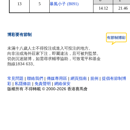
13
5
暴風小子 (B091)
14.12
21.46
博彩要有節制
未滿十八歲人士不得投注或進入可投注的地方。
向非法或海外莊家下注，即屬違法，且可被判監禁。
切勿沉迷賭博，如需尋求輔導協助，可致電平和基金
熱線1834 633。
常見問題
|
聯絡我們
|
傳媒專用區
|
網頁指南
|
規例
|
提倡有節制博
彩
|
私隱條款
|
免責聲明
|
網絡保安
版權所有 不得轉載 © 2000-2026 香港賽馬會