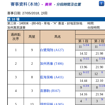
賽事日期: 27/05/2018, 沙田
第 10 場
第三班 - 1400米 - (80-60) - 草地 - "A" 賽道 - 好地至快地
時間:
加州萬里讓賽
分段時間:
過終點
馬號
馬名
次序
第 1 段
第 2 段
5-3/4
4-1/
11
11
1
9
白鷺飛翔 (A127)
14.32
21.98
3-1/2
1-3/
6
6
2
2
加州再豫 (T406)
13.96
21.90
6-1/2
6
12
12
3
8
藍海策略 (A411)
14.44
22.10
4-3/4
3-1/
9
8
4
3
喜勝駒 (B167)
14.16
21.94
1
N
4
3
5
13
理想回報 (A305)