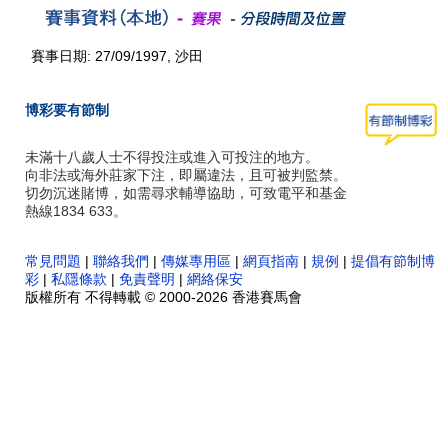
賽事日期: 27/09/1997, 沙田
博彩要有節制
未滿十八歲人士不得投注或進入可投注的地方。
向非法或海外莊家下注，即屬違法，且可被判監禁。
切勿沉迷賭博，如需尋求輔導協助，可致電平和基金
熱線1834 633。
常見問題
|
聯絡我們
|
傳媒專用區
|
網頁指南
|
規例
|
提倡有節制博
彩
|
私隱條款
|
免責聲明
|
網絡保安
版權所有 不得轉載 © 2000-2026 香港賽馬會