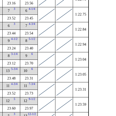
23.16
23.56
4
3
4-1/4
7
6
1:22.75
23.52
23.45
4
3
4-3/4
6
7
1:22.84
23.44
23.54
4-1/2
5-1/2
9
8
1:22.94
23.24
23.40
2
3-1/4
6
8
9
1:23.04
23.12
23.70
4
5-3/4
6
13
10
1:23.05
23.48
23.31
2
4-3/4
7-3/4
11
11
1:23.31
23.52
23.73
4
5
9-1/2
12
12
1:23.59
23.60
23.97
3
12-1/2
5
13