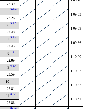
1:09.10
22.39
4
3-1/4
5
1:09.53
22.26
4
3-1/2
6
1:09.59
22.48
4
5-1/4
7
1:09.86
22.43
4
6
8
1:10.00
22.89
6-1/4
9
1:10.02
23.59
4
8
10
1:10.32
22.81
2
8-3/4
11
1:10.41
22.86
2
8-3/4