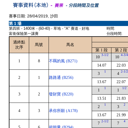
賽事日期: 28/04/2019, 沙田
第 1 場
第四班 - 1400米 - (60-40) - 草地 - "A" 賽道 - 好地
時間:
富衛保險第一讓賽
分段時間:
過終點
馬號
馬名
次序
第 1 段
第 2 段
3-1/2
4-3/
10
10
1
8
不羈的風 (B271)
14.07
22.03
1
2-1/
3
4
2
1
路路通 (B256)
13.67
22.07
1
1/2
1
1
3
2
發財寶 (B220)
13.51
21.83
1
2
2
3
4
3
承你所願 (A178)
13.67
21.99
2-1/2
4
7
7
5
6
超能量 (B294)