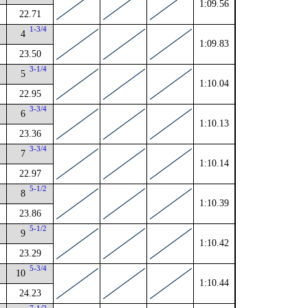
1:09.56
22.71
1-3/4
4
1:09.83
23.50
2
3-1/4
5
1:10.04
22.95
2
3-3/4
6
1:10.13
23.36
3-3/4
7
1:10.14
22.97
5-1/2
8
1:10.39
23.86
4
5-1/2
9
1:10.42
23.29
5-3/4
10
1:10.44
24.23