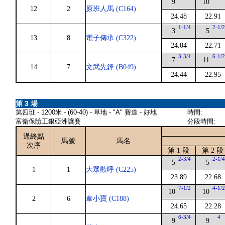
9
10
12
2
原班人馬 (C164)
24.48
22.91
1-1/4
2-1/
3
5
13
8
電子傳承 (C322)
24.04
22.71
3-3/4
6-1/
7
11
14
7
文武先鋒 (B049)
24.44
22.95
第 3 場
第四班 - 1200米 - (60-40) - 草地 - "A" 賽道 - 好地
時間:
富衛保險工銀亞洲讓賽
分段時間:
過終點
馬號
馬名
次序
第 1 段
第 2 段
2-3/4
2-1/
5
5
1
1
大眾歡呼 (C225)
23.89
22.68
7-1/2
4-1/
10
10
2
6
韋小寶 (C188)
24.65
22.28
6-3/4
4
9
9