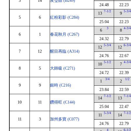
3
14
友瑩囍 (B249)
24.48
22.23
7-1/2
5-3/
13
9
5
6
紅粉彩影 (C284)
25.04
22.23
3
4-3/
6
8
6
1
春花秋月 (C267)
24.32
22.79
5-3/4
6-3/
12
12
7
12
醒目再臨 (A314)
24.76
22.67
5-1/2
4-3/
10
7
8
5
大師級 (C271)
24.72
22.39
3/4
1/2
1
2
9
9
銀時 (C216)
23.84
22.59
7-1/2
7-1/
14
13
10
11
鑽得旺 (C144)
25.04
22.47
5-3/4
7-1/
11
14
11
3
加州多寶 (C077)
24.76
22.79
4
6-1/