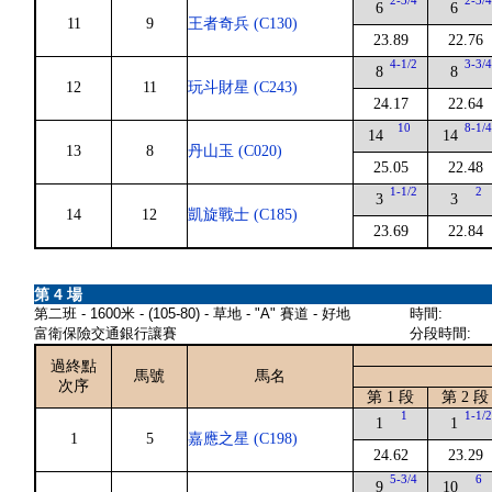
2-3/4
2-3/
6
6
11
9
王者奇兵 (C130)
23.89
22.76
4-1/2
3-3/
8
8
12
11
玩斗財星 (C243)
24.17
22.64
10
8-1/
14
14
13
8
丹山玉 (C020)
25.05
22.48
1-1/2
2
3
3
14
12
凱旋戰士 (C185)
23.69
22.84
第 4 場
第二班 - 1600米 - (105-80) - 草地 - "A" 賽道 - 好地
時間:
富衛保險交通銀行讓賽
分段時間:
過終點
馬號
馬名
次序
第 1 段
第 2 段
1
1-1/
1
1
1
5
嘉應之星 (C198)
24.62
23.29
5-3/4
6
9
10