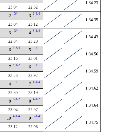
1:34.23
23.04
22.32
4
3/4
2-3/4
2
3
1:34.35
23.04
23.12
3/4
3-1/4
3
4
1:34.43
22.84
23.20
2-3/4
4
6
5
1:34.56
23.16
23.01
3-1/2
4
7
6
1:34.59
23.28
22.92
2
2
4-1/4
4
7
1:34.62
22.80
23.19
2
3-1/2
4-1/2
8
8
1:34.64
23.04
22.97
4
4-1/4
5-1/4
10
9
1:34.75
23.12
22.96