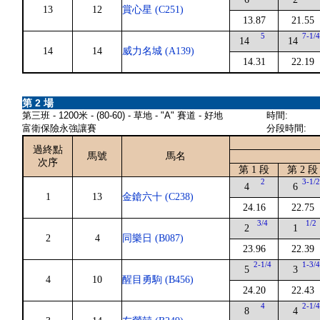
13
12
賞心星 (C251)
13.87
21.55
5
7-1/
14
14
14
14
威力名城 (A139)
14.31
22.19
第 2 場
第三班 - 1200米 - (80-60) - 草地 - "A" 賽道 - 好地
時間:
富衛保險永強讓賽
分段時間:
過終點
馬號
馬名
次序
第 1 段
第 2 段
2
3-1/
4
6
1
13
金鎗六十 (C238)
24.16
22.75
3/4
1/2
2
1
2
4
同樂日 (B087)
23.96
22.39
2-1/4
1-3/
5
3
4
10
醒目勇駒 (B456)
24.20
22.43
4
2-1/
8
4