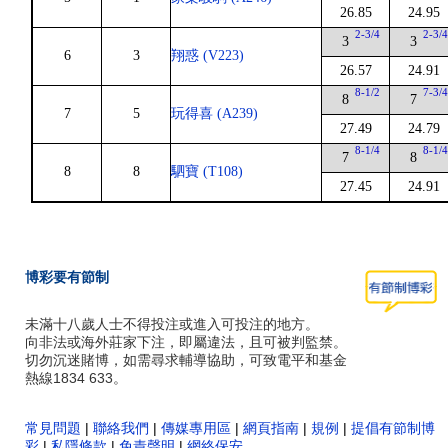
26.85
24.95
2-3/4
2-3/
3
3
6
3
翔惑 (V223)
26.57
24.91
8-1/2
7-3/
8
7
7
5
玩得喜 (A239)
27.49
24.79
8-1/4
8-1/
7
8
8
8
駟寶 (T108)
27.45
24.91
博彩要有節制
未滿十八歲人士不得投注或進入可投注的地方。
向非法或海外莊家下注，即屬違法，且可被判監禁。
切勿沉迷賭博，如需尋求輔導協助，可致電平和基金
熱線1834 633。
常見問題
|
聯絡我們
|
傳媒專用區
|
網頁指南
|
規例
|
提倡有節制博
彩
|
私隱條款
|
免責聲明
|
網絡保安