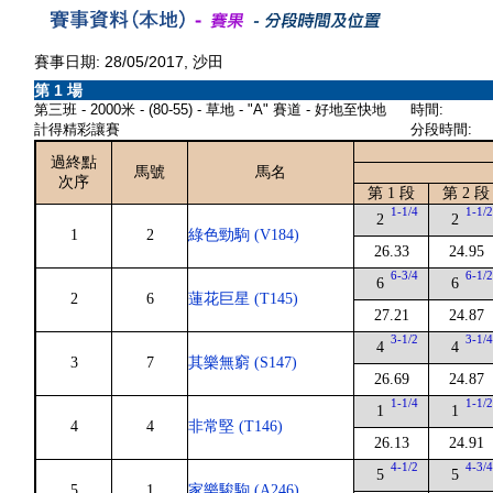
賽事日期: 28/05/2017, 沙田
第 1 場
第三班 - 2000米 - (80-55) - 草地 - "A" 賽道 - 好地至快地
時間:
計得精彩讓賽
分段時間:
過終點
馬號
馬名
次序
第 1 段
第 2 段
1-1/4
1-1/
2
2
1
2
綠色勁駒 (V184)
26.33
24.95
6-3/4
6-1/
6
6
2
6
蓮花巨星 (T145)
27.21
24.87
3-1/2
3-1/
4
4
3
7
其樂無窮 (S147)
26.69
24.87
1-1/4
1-1/
1
1
4
4
非常堅 (T146)
26.13
24.91
4-1/2
4-3/
5
5
5
1
家樂駿駒 (A246)