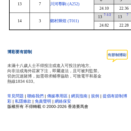
13
7
川河尊駒 (A252)
24.10
22.36
7-1/2
7
13
13
14
3
鄉村輝煌 (T011)
24.82
22.28
博彩要有節制
未滿十八歲人士不得投注或進入可投注的地方。
向非法或海外莊家下注，即屬違法，且可被判監禁。
切勿沉迷賭博，如需尋求輔導協助，可致電平和基金
熱線1834 633。
常見問題
|
聯絡我們
|
傳媒專用區
|
網頁指南
|
規例
|
提倡有節制博
彩
|
私隱條款
|
免責聲明
|
網絡保安
版權所有 不得轉載 © 2000-2026 香港賽馬會