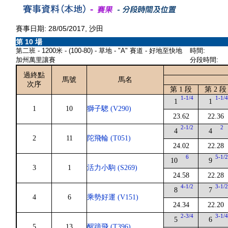
賽事日期: 28/05/2017, 沙田
第 10 場
第二班 - 1200米 - (100-80) - 草地 - "A" 賽道 - 好地至快地
時間:
加州萬里讓賽
分段時間:
過終點
馬號
馬名
次序
第 1 段
第 2 段
1-1/4
1-1/
1
1
1
10
獅子驄 (V290)
23.62
22.36
2-1/2
2
4
4
2
11
陀飛輪 (T051)
24.02
22.28
6
5-1/
10
9
3
1
活力小駒 (S269)
24.58
22.28
4-1/2
3-1/
8
7
4
6
乘勢好運 (V151)
24.34
22.20
2-3/4
3-1/
5
6
5
13
醒蹄飛 (T396)