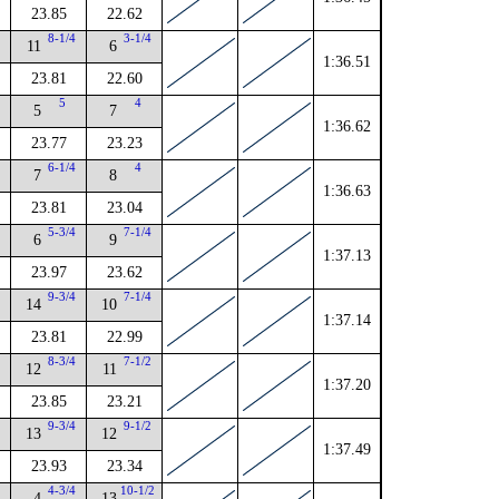
23.85
22.62
2
8-1/4
3-1/4
11
6
1:36.51
23.81
22.60
2
5
4
5
7
1:36.62
23.77
23.23
2
6-1/4
4
7
8
1:36.63
23.81
23.04
5-3/4
7-1/4
6
9
1:37.13
23.97
23.62
9-3/4
7-1/4
14
10
1:37.14
23.81
22.99
4
8-3/4
7-1/2
12
11
1:37.20
23.85
23.21
4
9-3/4
9-1/2
13
12
1:37.49
23.93
23.34
4
4-3/4
10-1/2
4
13