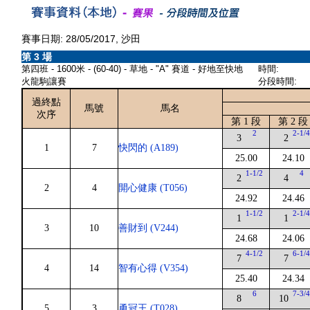
賽事日期: 28/05/2017, 沙田
第 3 場
第四班 - 1600米 - (60-40) - 草地 - "A" 賽道 - 好地至快地
時間:
火龍駒讓賽
分段時間:
過終點
馬號
馬名
次序
第 1 段
第 2 段
2
2-1/
3
2
1
7
快閃的 (A189)
25.00
24.10
1-1/2
4
2
4
2
4
開心健康 (T056)
24.92
24.46
1-1/2
2-1/
1
1
3
10
善財到 (V244)
24.68
24.06
4-1/2
6-1/
7
7
4
14
智有心得 (V354)
25.40
24.34
6
7-3/
8
10
5
3
勇冠王 (T028)