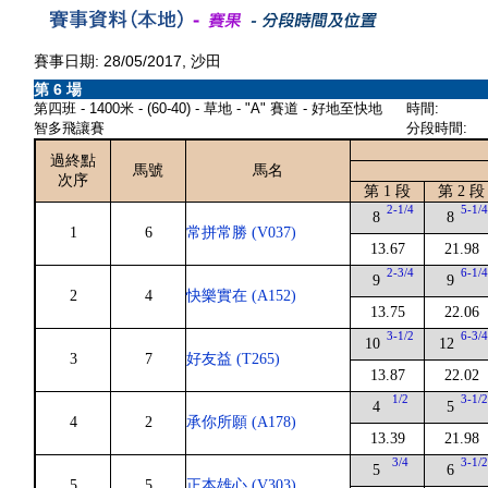
賽事日期: 28/05/2017, 沙田
第 6 場
第四班 - 1400米 - (60-40) - 草地 - "A" 賽道 - 好地至快地
時間:
智多飛讓賽
分段時間:
過終點
馬號
馬名
次序
第 1 段
第 2 段
2-1/4
5-1/
8
8
1
6
常拼常勝 (V037)
13.67
21.98
2-3/4
6-1/
9
9
2
4
快樂實在 (A152)
13.75
22.06
3-1/2
6-3/
10
12
3
7
好友益 (T265)
13.87
22.02
1/2
3-1/
4
5
4
2
承你所願 (A178)
13.39
21.98
3/4
3-1/
5
6
5
5
正本雄心 (V303)