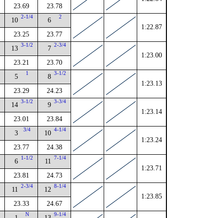
23.69
23.78
2
2-1/4
2
10
6
1:22.87
23.25
23.77
3-1/2
2-3/4
13
7
1:23.00
23.21
23.70
1
3-1/2
5
8
1:23.13
23.29
24.23
4
3-1/2
3-3/4
14
9
1:23.14
23.01
23.84
4
3/4
4-1/4
3
10
1:23.24
23.77
24.38
4
1-1/2
7-1/4
6
11
1:23.71
23.81
24.73
2
2-3/4
8-1/4
11
12
1:23.85
23.33
24.67
N
9-1/4
1
13