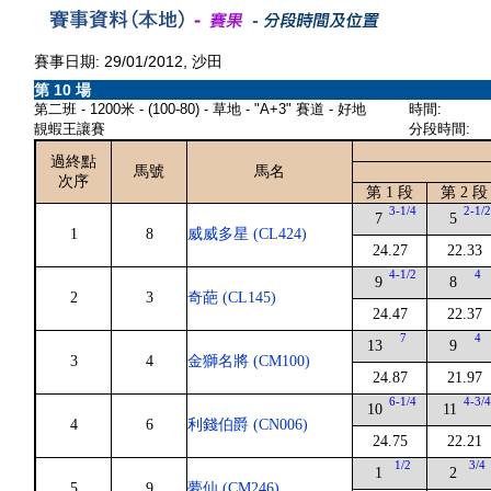
賽事日期: 29/01/2012, 沙田
第 10 場
第二班 - 1200米 - (100-80) - 草地 - "A+3" 賽道 - 好地
時間:
靚蝦王讓賽
分段時間:
過終點
馬號
馬名
次序
第 1 段
第 2 段
3-1/4
2-1/
7
5
1
8
威威多星 (CL424)
24.27
22.33
4-1/2
4
9
8
2
3
奇葩 (CL145)
24.47
22.37
7
4
13
9
3
4
金獅名將 (CM100)
24.87
21.97
6-1/4
4-3/
10
11
4
6
利錢伯爵 (CN006)
24.75
22.21
1/2
3/4
1
2
5
9
夢仙 (CM246)