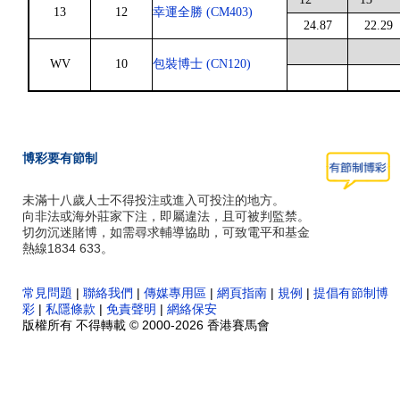
13
12
幸運全勝 (CM403)
24.87
22.29
WV
10
包裝博士 (CN120)
博彩要有節制
未滿十八歲人士不得投注或進入可投注的地方。
向非法或海外莊家下注，即屬違法，且可被判監禁。
切勿沉迷賭博，如需尋求輔導協助，可致電平和基金
熱線1834 633。
常見問題
|
聯絡我們
|
傳媒專用區
|
網頁指南
|
規例
|
提倡有節制博
彩
|
私隱條款
|
免責聲明
|
網絡保安
版權所有 不得轉載 © 2000-2026 香港賽馬會