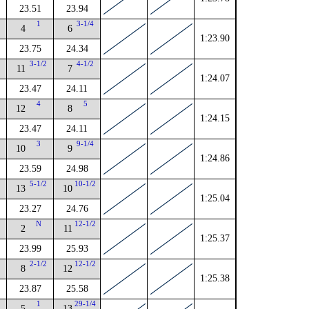
23.51
23.94
4
1
3-1/4
4
6
1:23.90
23.75
24.34
2
3-1/2
4-1/2
11
7
1:24.07
23.47
24.11
4
5
12
8
1:24.15
23.47
24.11
4
3
9-1/4
10
9
1:24.86
23.59
24.98
4
5-1/2
10-1/2
13
10
1:25.04
23.27
24.76
N
12-1/2
2
11
1:25.37
23.99
25.93
2-1/2
12-1/2
8
12
1:25.38
23.87
25.58
1
29-1/4
5
13