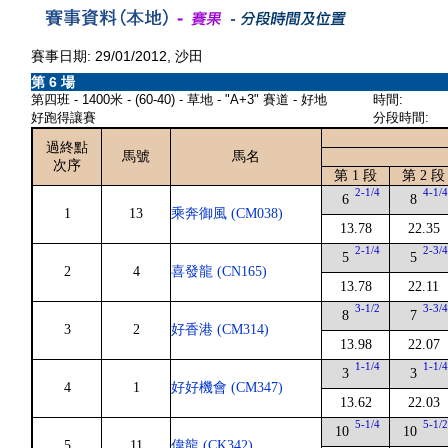
賽事日期: 29/01/2012, 沙田
第 6 場
第四班 - 1400米 - (60-40) - 草地 - "A+3" 賽道 - 好地
時間:
好跑得讓賽
分段時間:
過終點
馬號
馬名
次序
第 1 段
第 2 段
2-1/4
4-1/
6
8
1
13
乘奔御風 (CM038)
13.78
22.35
2-1/4
2-3/
5
5
2
4
喜發龍 (CN165)
13.78
22.11
3-1/2
3-3/
8
7
3
2
好香港 (CM314)
13.98
22.07
1-1/4
1-1/
3
3
4
1
好好機會 (CM347)
13.62
22.03
5-1/4
5-1/
10
10
5
11
偉龍 (CK342)