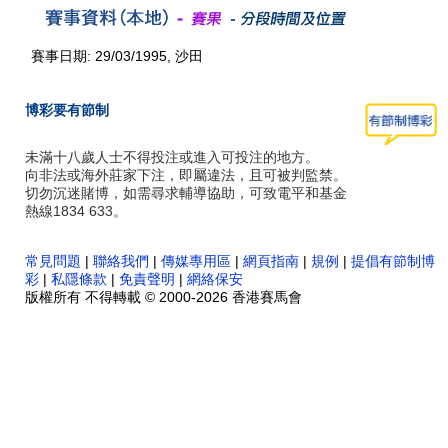
賽事日期: 29/03/1995, 沙田
博彩要有節制
未滿十八歲人士不得投注或進入可投注的地方。
向非法或海外莊家下注，即屬違法，且可被判監禁。
切勿沉迷賭博，如需尋求輔導協助，可致電平和基金
熱線1834 633。
常見問題
|
聯絡我們
|
傳媒專用區
|
網頁指南
|
規例
|
提倡有節制博
彩
|
私隱條款
|
免責聲明
|
網絡保安
版權所有 不得轉載 © 2000-2026 香港賽馬會