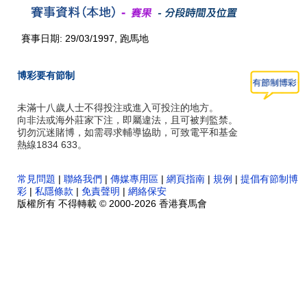
賽事日期: 29/03/1997, 跑馬地
博彩要有節制
未滿十八歲人士不得投注或進入可投注的地方。
向非法或海外莊家下注，即屬違法，且可被判監禁。
切勿沉迷賭博，如需尋求輔導協助，可致電平和基金
熱線1834 633。
常見問題
|
聯絡我們
|
傳媒專用區
|
網頁指南
|
規例
|
提倡有節制博
彩
|
私隱條款
|
免責聲明
|
網絡保安
版權所有 不得轉載 © 2000-2026 香港賽馬會