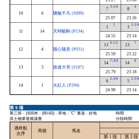
3-1/4
4
7
8
10
6
聰敏不凡 (S099)
25.07
23.26
1
1-1/
1
1
11
14
天時駿駒 (P134)
24.55
23.14
6-1/2
7
13
13
12
4
隨心隨意 (P031)
25.59
23.22
7-3/4
8
14
14
13
3
旅遊大哥 (S107)
25.79
23.18
2-3/4
2-3/
6
5
14
1
火紅人 (P294)
24.99
23.14
第 9 場
第三班 - 1600米 - (80-60) - 草地 - "C" 賽道 - 好地
時間:
其士物業發展讓賽
分段時間:
過終點
馬號
馬名
次序
第 1 段
第 2 段