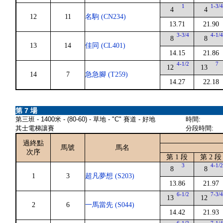
1
1-3/
4
4
12
11
名駒 (CN234)
13.71
21.90
3-3/4
4-1/
8
8
13
14
佳同 (CL401)
14.15
21.86
4-1/2
7
12
13
14
7
急急腳 (T259)
14.27
22.18
第 7 場
第三班 - 1400米 - (80-60) - 草地 - "C" 賽道 - 好地
時間:
其士電梯讓賽
分段時間:
過終點
馬號
馬名
次序
第 1 段
第 2 段
3
4-1/
8
8
1
3
超凡夢想 (S203)
13.86
21.97
6-1/2
7-3/
13
12
2
6
一馬當先 (S044)
14.42
21.93