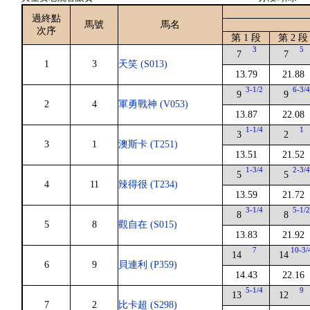
過終點
馬號
馬名
次序
第 1 段
第 2 段
3
5
7
7
1
3
天笑 (S013)
13.79
21.88
3-1/2
6-3/
9
9
2
4
軍勇戰神 (V053)
13.87
22.08
1-1/4
1
3
2
3
1
澳斯卡 (T251)
13.51
21.52
1-3/4
2-3/
5
5
4
11
辣得很 (T234)
13.59
21.72
3-1/4
5-1/
8
8
5
8
觀自在 (S015)
13.83
21.92
7
10-3/
14
14
6
9
貝連利 (P359)
14.43
22.16
5-1/4
9
13
12
7
2
比卡超 (S298)