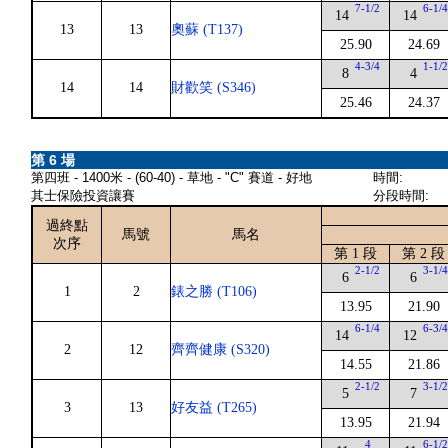
7-1/2
6-1/
14
14
13
13
奧蘇 (T137)
25.90
24.69
4-3/4
1-1/
8
4
14
14
財歡笑 (S346)
25.46
24.37
第 6 場
第四班 - 1400米 - (60-40) - 草地 - "C" 賽道 - 好地
時間:
其士保險投資讓賽
分段時間:
過終點
馬號
馬名
次序
第 1 段
第 2 段
2-1/2
3-1/
6
6
1
2
錶之勝 (T106)
13.95
21.90
6-1/4
6-3/
14
12
2
12
齊齊健康 (S320)
14.55
21.86
2-1/2
3-1/
5
7
3
13
好友益 (T265)
13.95
21.94
4
6-1/