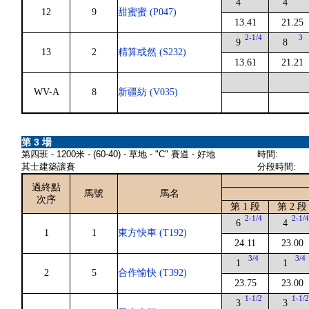
4
4
12
9
甜蜜蜜 (P047)
13.41
21.25
2-1/4
3
9
8
13
2
精算或然 (S232)
13.61
21.21
WV-A
8
新疆紡 (V035)
第 3 場
第四班 - 1200米 - (60-40) - 草地 - "C" 賽道 - 好地
時間:
其士建築讓賽
分段時間:
過終點
馬號
馬名
次序
第 1 段
第 2 段
2-1/4
2-1/
6
4
1
1
東方快車 (T192)
24.11
23.00
3/4
3/4
1
1
2
5
合作愉快 (T392)
23.75
23.00
1-1/2
1-1/
3
3