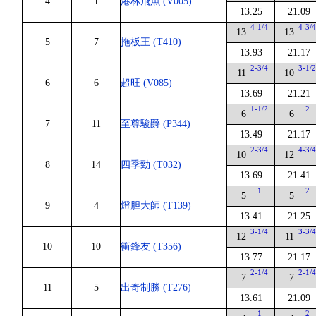
4
1
港林飛魚 (V005)
13.25
21.09
4-1/4
4-3/
13
13
5
7
拖板王 (T410)
13.93
21.17
2-3/4
3-1/
11
10
6
6
超旺 (V085)
13.69
21.21
1-1/2
2
6
6
7
11
至尊駿爵 (P344)
13.49
21.17
2-3/4
4-3/
10
12
8
14
四季勁 (T032)
13.69
21.41
1
2
5
5
9
4
燈胆大師 (T139)
13.41
21.25
3-1/4
3-3/
12
11
10
10
衝鋒友 (T356)
13.77
21.17
2-1/4
2-1/
7
7
11
5
出奇制勝 (T276)
13.61
21.09
1
2