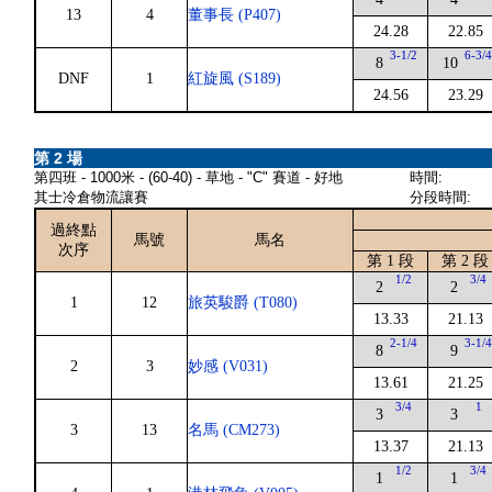
13
4
董事長 (P407)
24.28
22.85
3-1/2
6-3/
8
10
DNF
1
紅旋風 (S189)
24.56
23.29
第 2 場
第四班 - 1000米 - (60-40) - 草地 - "C" 賽道 - 好地
時間:
其士冷倉物流讓賽
分段時間:
過終點
馬號
馬名
次序
第 1 段
第 2 段
1/2
3/4
2
2
1
12
旅英駿爵 (T080)
13.33
21.13
2-1/4
3-1/
8
9
2
3
妙感 (V031)
13.61
21.25
3/4
1
3
3
3
13
名馬 (CM273)
13.37
21.13
1/2
3/4
1
1