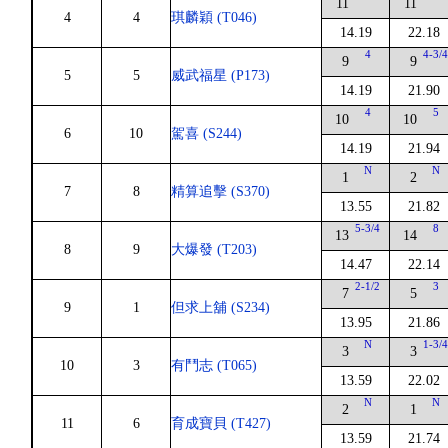
11
11
4
4
琪麟穎 (T046)
14.19
22.18
4
4-3/
9
9
5
5
威武福星 (P173)
14.19
21.90
4
5
10
10
6
10
駕喜 (S244)
14.19
21.94
N
N
1
2
7
8
精算追擊 (S370)
13.55
21.82
5-3/4
8
13
14
8
9
大爆發 (T203)
14.47
22.14
2-1/2
3
7
5
9
1
但求上舖 (S234)
13.95
21.86
N
1-3/
3
3
10
3
有鬥志 (T065)
13.59
22.02
N
N
2
1
11
6
育成寶貝 (T427)
13.59
21.74