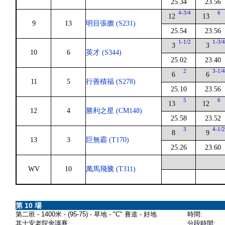
25.34
23.56
4-3/4
6
12
13
9
13
明目張膽 (S231)
25.54
23.56
1-1/2
1-3/
3
3
10
6
英才 (S344)
25.02
23.40
2
3-1/
6
6
11
5
行善積福 (S278)
25.10
23.56
5
6
13
12
12
4
勝利之星 (CM148)
25.58
23.52
3
4-1/
8
9
13
3
巨無霸 (T170)
25.26
23.60
WV
10
萬馬飛騰 (T311)
第 10 場
第二班 - 1400米 - (95-75) - 草地 - "C" 賽道 - 好地
時間:
其士安老院舍讓賽
分段時間: