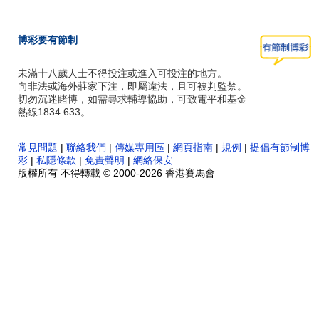
博彩要有節制
未滿十八歲人士不得投注或進入可投注的地方。
向非法或海外莊家下注，即屬違法，且可被判監禁。
切勿沉迷賭博，如需尋求輔導協助，可致電平和基金
熱線1834 633。
常見問題
|
聯絡我們
|
傳媒專用區
|
網頁指南
|
規例
|
提倡有節制博
彩
|
私隱條款
|
免責聲明
|
網絡保安
版權所有 不得轉載 © 2000-2026 香港賽馬會