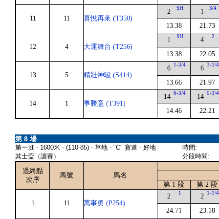
SH
3/4
2
1
11
11
喜悅再來 (T350)
13.38
21.73
SH
2
1
4
12
4
大運舞台 (T256)
13.38
22.05
1-3/4
3-1/
6
6
13
5
精壯神駿 (S414)
13.66
21.97
6-3/4
9-3/
14
14
14
1
事勝意 (T391)
14.46
22.21
第 8 場
第一班 - 1600米 - (110-85) - 草地 - "C" 賽道 - 好地
時間:
其士盃（讓賽）
分段時間:
過終點
馬號
馬名
次序
第 1 段
第 2 段
1
1-1/
2
2
1
11
萬事勇 (P254)
24.71
23.18