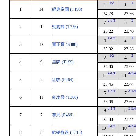
1/2
1
1
1
1
14
經典帝國 (T193)
24.78
23.36
2-3/4
3
7
5
2
1
勁嘉輝 (T236)
25.22
23.40
1-1/2
1
4
2
3
12
寶正寶 (S388)
25.02
23.28
1/2
2
2
4
4
9
皇牌 (T199)
24.86
23.60
4-1/4
4-3/
11
11
5
2
紅駿 (P264)
25.46
23.44
1-3/4
3-1/
5
7
6
11
劍凌雲 (T300)
25.06
23.60
3-1/4
3-3/
9
8
7
7
尊兄 (P436)
25.30
23.44
3-1/2
4-3/
10
10
8
8
歡樂盈盈 (T315)