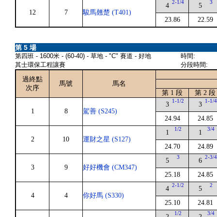
2-1/4
3
4
5
12
7
駿馬翹楚 (T401)
23.86
22.59
第 5 場
第四班 - 1600米 - (60-40) - 草地 - "C" 賽道 - 好地
時間:
其士環保工程讓賽
分段時間:
過終點
馬號
馬名
次序
第 1 段
第 2 段
1-1/2
1-1/
3
3
1
8
駕善 (S245)
24.94
24.85
1/2
3/4
1
1
2
10
運財之星 (S127)
24.70
24.89
3
2-3/
5
6
3
9
好好機會 (CM347)
25.18
24.85
2-1/2
2
4
5
4
4
你好馬 (S330)
25.10
24.81
1/2
3/4
2
2