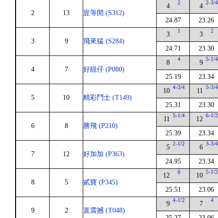
2
2-3/
4
4
2
13
豈等閒 (S312)
24.87
23.26
1
2
3
3
3
9
飛來猛 (S284)
24.71
23.30
4
5-1/
8
9
4
7
好靚仔 (P080)
25.19
23.34
4-3/4
5-3/
10
11
5
10
精彩鬥士 (T149)
25.31
23.30
5-1/4
6-1/
11
12
6
8
勝飛 (P210)
25.39
23.34
2-1/2
3-3/
5
6
7
12
好加加 (P363)
24.95
23.34
6
5-1/
12
10
8
5
貳寶 (P345)
25.51
23.06
4-1/2
4
9
7
9
2
直震撼 (T048)
25.27
23.06