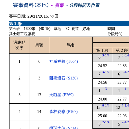
賽事日期: 29/11/2015, 沙田
第 1 場
第五班 - 1600米 - (40-15) - 草地 - "C" 賽道 - 好地
時間:
其士鋁工程讓賽
分段時間:
過終點
馬號
馬名
次序
第 1 段
第 2 段
3-1/4
3-3/
6
7
1
6
神威福將 (T064)
24.52
22.85
3-1/2
3-1/
7
6
2
3
甜蜜鑽石 (S136)
24.56
22.77
N
1
1
1
3
13
天狼星 (P269)
24.00
22.77
6-1/4
7-1/
13
12
4
14
森林姿彩 (P167)
25.00
22.93
2-1/4
2-1/
5
5
5
8
欖球大使 (S314)