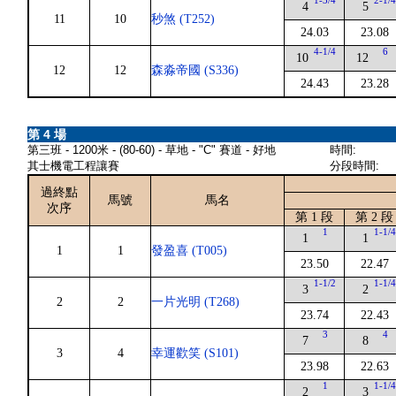
1-3/4
2-1/
4
5
11
10
秒煞 (T252)
24.03
23.08
4-1/4
6
10
12
12
12
森淼帝國 (S336)
24.43
23.28
第 4 場
第三班 - 1200米 - (80-60) - 草地 - "C" 賽道 - 好地
時間:
其士機電工程讓賽
分段時間:
過終點
馬號
馬名
次序
第 1 段
第 2 段
1
1-1/
1
1
1
1
發盈喜 (T005)
23.50
22.47
1-1/2
1-1/
3
2
2
2
一片光明 (T268)
23.74
22.43
3
4
7
8
3
4
幸運歡笑 (S101)
23.98
22.63
1
1-1/
2
3