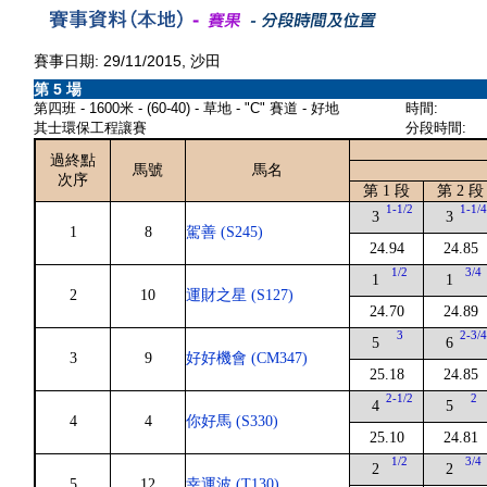
賽事日期: 29/11/2015, 沙田
第 5 場
第四班 - 1600米 - (60-40) - 草地 - "C" 賽道 - 好地
時間:
其士環保工程讓賽
分段時間:
過終點
馬號
馬名
次序
第 1 段
第 2 段
1-1/2
1-1/
3
3
1
8
駕善 (S245)
24.94
24.85
1/2
3/4
1
1
2
10
運財之星 (S127)
24.70
24.89
3
2-3/
5
6
3
9
好好機會 (CM347)
25.18
24.85
2-1/2
2
4
5
4
4
你好馬 (S330)
25.10
24.81
1/2
3/4
2
2
5
12
幸運波 (T130)