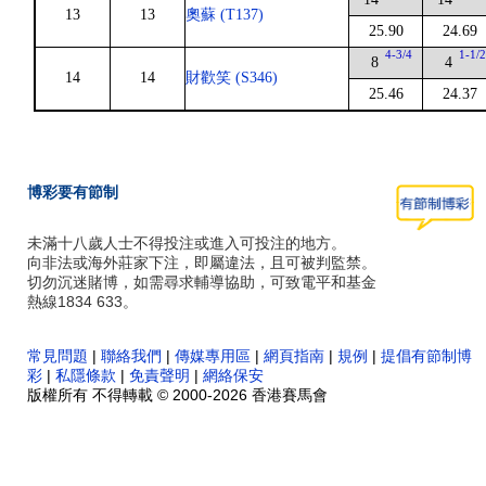
13
13
奧蘇 (T137)
25.90
24.69
4-3/4
1-1/
8
4
14
14
財歡笑 (S346)
25.46
24.37
博彩要有節制
未滿十八歲人士不得投注或進入可投注的地方。
向非法或海外莊家下注，即屬違法，且可被判監禁。
切勿沉迷賭博，如需尋求輔導協助，可致電平和基金
熱線1834 633。
常見問題
|
聯絡我們
|
傳媒專用區
|
網頁指南
|
規例
|
提倡有節制博
彩
|
私隱條款
|
免責聲明
|
網絡保安
版權所有 不得轉載 © 2000-2026 香港賽馬會