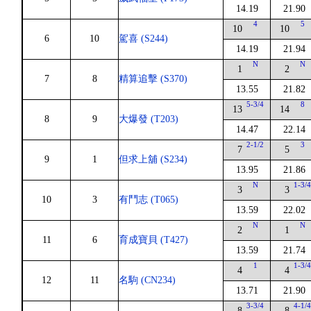
14.19
21.90
4
5
10
10
6
10
駕喜 (S244)
14.19
21.94
N
N
1
2
7
8
精算追擊 (S370)
13.55
21.82
5-3/4
8
13
14
8
9
大爆發 (T203)
14.47
22.14
2-1/2
3
7
5
9
1
但求上舖 (S234)
13.95
21.86
N
1-3/
3
3
10
3
有鬥志 (T065)
13.59
22.02
N
N
2
1
11
6
育成寶貝 (T427)
13.59
21.74
1
1-3/
4
4
12
11
名駒 (CN234)
13.71
21.90
3-3/4
4-1/
8
8