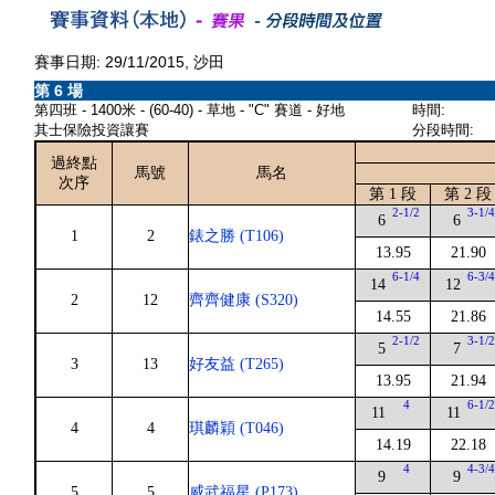
賽事日期: 29/11/2015, 沙田
第 6 場
第四班 - 1400米 - (60-40) - 草地 - "C" 賽道 - 好地
時間:
其士保險投資讓賽
分段時間:
過終點
馬號
馬名
次序
第 1 段
第 2 段
2-1/2
3-1/
6
6
1
2
錶之勝 (T106)
13.95
21.90
6-1/4
6-3/
14
12
2
12
齊齊健康 (S320)
14.55
21.86
2-1/2
3-1/
5
7
3
13
好友益 (T265)
13.95
21.94
4
6-1/
11
11
4
4
琪麟穎 (T046)
14.19
22.18
4
4-3/
9
9
5
5
威武福星 (P173)