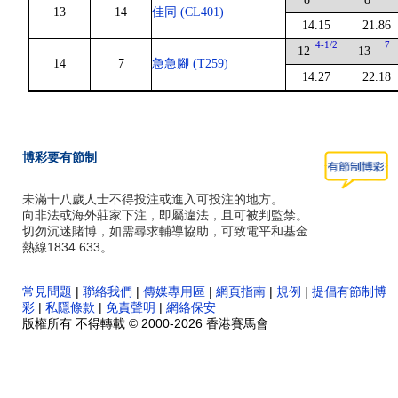
13
14
佳同 (CL401)
14.15
21.86
4-1/2
7
12
13
14
7
急急腳 (T259)
14.27
22.18
博彩要有節制
未滿十八歲人士不得投注或進入可投注的地方。
向非法或海外莊家下注，即屬違法，且可被判監禁。
切勿沉迷賭博，如需尋求輔導協助，可致電平和基金
熱線1834 633。
常見問題
|
聯絡我們
|
傳媒專用區
|
網頁指南
|
規例
|
提倡有節制博
彩
|
私隱條款
|
免責聲明
|
網絡保安
版權所有 不得轉載 © 2000-2026 香港賽馬會