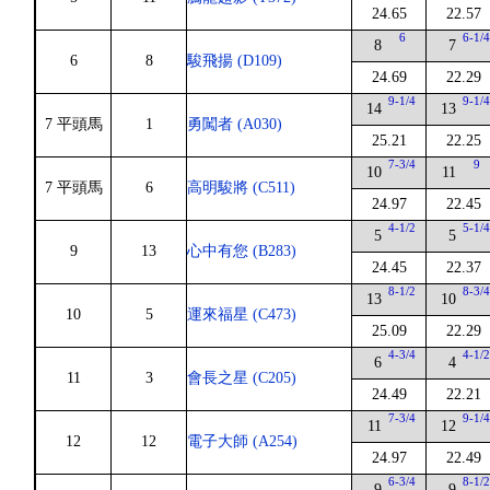
24.65
22.57
6
6-1/
8
7
6
8
駿飛揚 (D109)
24.69
22.29
9-1/4
9-1/
14
13
7 平頭馬
1
勇闖者 (A030)
25.21
22.25
7-3/4
9
10
11
7 平頭馬
6
高明駿將 (C511)
24.97
22.45
4-1/2
5-1/
5
5
9
13
心中有您 (B283)
24.45
22.37
8-1/2
8-3/
13
10
10
5
運來福星 (C473)
25.09
22.29
4-3/4
4-1/
6
4
11
3
會長之星 (C205)
24.49
22.21
7-3/4
9-1/
11
12
12
12
電子大師 (A254)
24.97
22.49
6-3/4
8-1/
9
9