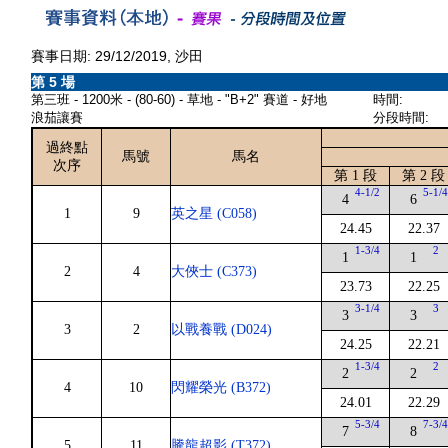
賽事日期: 29/12/2019, 沙田
第 5 場
第三班 - 1200米 - (80-60) - 草地 - "B+2" 賽道 - 好地
時間:
浪茄讓賽
分段時間:
過終點
馬號
馬名
次序
第 1 段
第 2 段
4-1/2
5-1/
4
6
1
9
英之星 (C058)
24.45
22.37
1-3/4
2
1
1
2
4
大俠士 (C373)
23.73
22.25
3-1/4
3
3
3
3
2
以戰養戰 (D024)
24.25
22.21
1-3/4
2
2
2
4
10
閃耀榮光 (B372)
24.01
22.29
5-3/4
7-3/
7
8
5
11
騰龍超影 (T372)