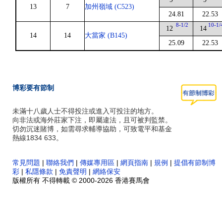
13
7
加州嶺域 (C523)
24.81
22.53
8-1/2
10-1/
12
14
14
14
大當家 (B145)
25.09
22.53
博彩要有節制
未滿十八歲人士不得投注或進入可投注的地方。
向非法或海外莊家下注，即屬違法，且可被判監禁。
切勿沉迷賭博，如需尋求輔導協助，可致電平和基金
熱線1834 633。
常見問題
|
聯絡我們
|
傳媒專用區
|
網頁指南
|
規例
|
提倡有節制博
彩
|
私隱條款
|
免責聲明
|
網絡保安
版權所有 不得轉載 © 2000-2026 香港賽馬會