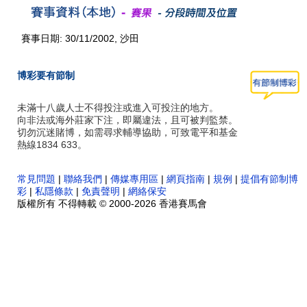
賽事日期: 30/11/2002, 沙田
博彩要有節制
未滿十八歲人士不得投注或進入可投注的地方。
向非法或海外莊家下注，即屬違法，且可被判監禁。
切勿沉迷賭博，如需尋求輔導協助，可致電平和基金
熱線1834 633。
常見問題
|
聯絡我們
|
傳媒專用區
|
網頁指南
|
規例
|
提倡有節制博
彩
|
私隱條款
|
免責聲明
|
網絡保安
版權所有 不得轉載 © 2000-2026 香港賽馬會