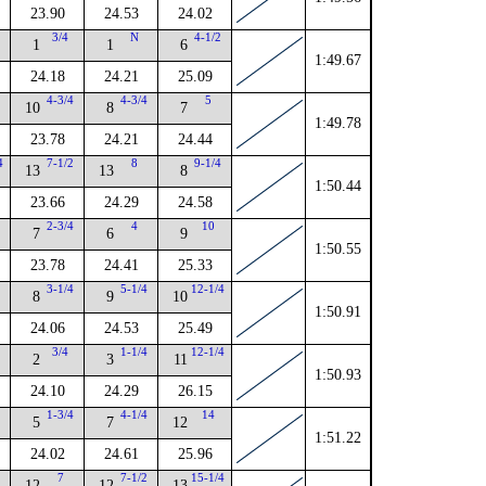
23.90
24.53
24.02
3/4
N
4-1/2
1
1
6
1:49.67
24.18
24.21
25.09
4
4-3/4
4-3/4
5
10
8
7
1:49.78
23.78
24.21
24.44
4
7-1/2
8
9-1/4
13
13
8
1:50.44
23.66
24.29
24.58
4
2-3/4
4
10
7
6
9
1:50.55
23.78
24.41
25.33
3-1/4
5-1/4
12-1/4
8
9
10
1:50.91
24.06
24.53
25.49
4
3/4
1-1/4
12-1/4
2
3
11
1:50.93
24.10
24.29
26.15
4
1-3/4
4-1/4
14
5
7
12
1:51.22
24.02
24.61
25.96
4
7
7-1/2
15-1/4
12
12
13