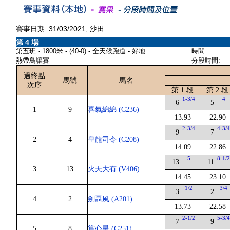
賽事日期: 31/03/2021, 沙田
第 4 場
第五班 - 1800米 - (40-0) - 全天候跑道 - 好地
時間:
熱帶鳥讓賽
分段時間:
過終點
馬號
馬名
次序
第 1 段
第 2 段
1-3/4
4
6
5
1
9
喜氣綿綿 (C236)
13.93
22.90
2-3/4
4-3/
9
7
2
4
皇龍司令 (C208)
14.09
22.86
5
8-1/
13
11
3
13
火天大有 (V406)
14.45
23.10
1/2
3/4
3
2
4
2
劍聶風 (A201)
13.73
22.58
2-1/2
5-3/
7
9
5
8
賞心星 (C251)