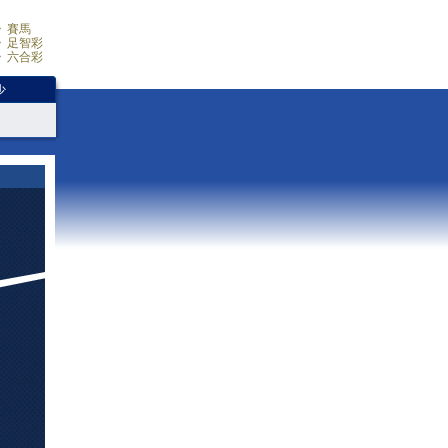
賽馬
足智彩
六合彩
少