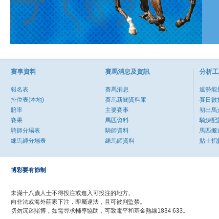
賽事資料
賽馬消息及資訊
分析工
報名表
賽馬消息
速勢能
排位表(本地)
賽馬新聞資料庫
賽日數
賠率
主要賽事
初出馬
賽果
馬匹資料
騎練配
騎師分場表
騎師資料
馬匹搬
練馬師分場表
練馬師資料
貼士指
博彩要有節制
未滿十八歲人士不得投注或進入可投注的地方。
向非法或海外莊家下注，即屬違法，且可被判監禁。
切勿沉迷賭博，如需尋求輔導協助，可致電平和基金熱線1834 633。