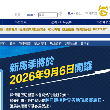
登入
/
登記
常見問題
首頁
English
馬會會員
慈善及社區貢獻
馬會知多
放區
|
國際賽馬
|
香港國際馬匹拍賣會
|
從化馬場
|
投注指南
|
賽馬知多些
|
RESTART
資料
賽果
賽事報告
騎練資料
馬匹資料
試閘結果
賽期表