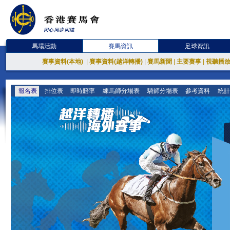
馬場活動
賽馬資訊
足球資訊
賽事資料(本地)
|
賽事資料(越洋轉播)
|
賽馬新聞
|
主要賽事
|
視聽播
報名表
排位表
即時賠率
練馬師分場表
騎師分場表
參考資料
統計