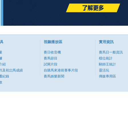
具
視聽播放區
實用資訊
量
賽日收音機
賽馬日一般資訊
據
賽馬節目
檔位統計
介紹
試閘片段
騎師王統計
對及初岀馬成績
自購馬來港前賽事片段
靈活玩
遷紀錄
賽馬娛樂新聞
傳媒專用區
數