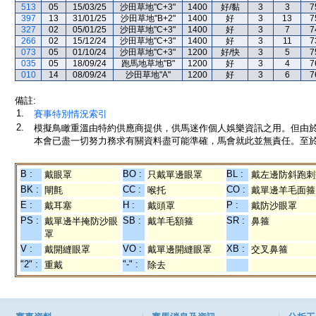
513
05
15/03/25
沙田草地"C+3"
1400
好/黏
3
3
7
397
13
31/01/25
沙田草地"B+2"
1400
好
3
13
7
327
02
05/01/25
沙田草地"C+3"
1400
好
3
7
7
266
02
15/12/24
沙田草地"C+3"
1400
好
3
11
7
073
05
01/10/24
沙田草地"C+3"
1200
好/快
3
5
7
035
05
18/09/24
跑馬地草地"B"
1200
好
3
4
7
010
14
08/09/24
沙田草地"A"
1200
好
3
6
7
備註:
1.
賽事特別情況索引
2.
模擬鳥瞰重溫由特約供應商提供，供馬迷作個人娛樂資訊之用。但由
本會已盡一切努力務求有關資料盡可能準確，馬會就此並無責任。至於
B :
BO :
BL :
戴眼罩
只戴單邊眼罩
戴左邊防斜跑刺
BK :
CC :
CO :
閘氈
喉托
戴單邊羊毛面箍
E :
H :
P :
戴耳塞
戴頭罩
戴防沙眼罩
PS :
SB :
SR :
戴單邊半掩防沙眼
戴羊毛額箍
鼻箍
罩
V :
VO :
XB :
戴開縫眼罩
戴單邊開縫眼罩
交叉鼻箍
"2" :
"-" :
重戴
除去