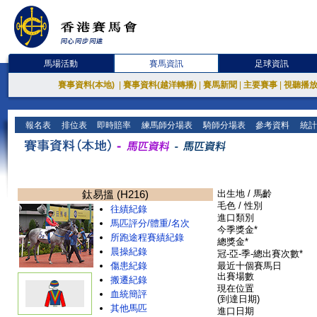
馬場活動
賽馬資訊
足球資訊
賽事資料(本地)
|
賽事資料(越洋轉播)
|
賽馬新聞
|
主要賽事
|
視聽播
報名表
排位表
即時賠率
練馬師分場表
騎師分場表
參考資料
統計
鈦易搵 (H216)
出生地 / 馬齡
毛色 / 性別
往績紀錄
進口類別
馬匹評分/體重/名次
今季獎金*
所跑途程賽績紀錄
總獎金*
晨操紀錄
冠-亞-季-總出賽次數*
傷患紀錄
最近十個賽馬日
出賽場數
搬遷紀錄
現在位置
血統簡評
(到達日期)
其他馬匹
進口日期