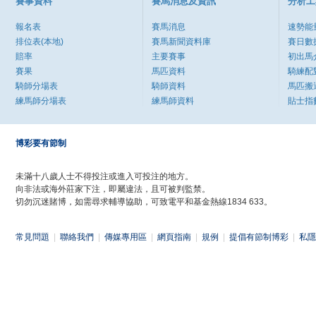
賽事資料
賽馬消息及資訊
分析工
報名表
賽馬消息
速勢能
排位表(本地)
賽馬新聞資料庫
賽日數
賠率
主要賽事
初出馬
賽果
馬匹資料
騎練配
騎師分場表
騎師資料
馬匹搬
練馬師分場表
練馬師資料
貼士指
博彩要有節制
未滿十八歲人士不得投注或進入可投注的地方。
向非法或海外莊家下注，即屬違法，且可被判監禁。
切勿沉迷賭博，如需尋求輔導協助，可致電平和基金熱線1834 633。
常見問題
|
聯絡我們
|
傳媒專用區
|
網頁指南
|
規例
|
提倡有節制博彩
|
私隱