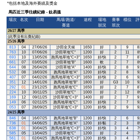
*包括本地及海外賽績及獎金
馬匹近三季往績紀錄 - 鈦易搵
場次
名次
日期
馬場/跑道/
途程
場地
賽事
檔位
評
賽道
狀況
班次
26/27
馬季
(此季沒有出賽紀錄)
25/26
馬季
813
04
27/06/26
沙田全天候
1650
好
3
9
8
763
10
07/06/26
沙田草地"C"
1200
好
2
11
8
693
10
13/05/26
跑馬地草地"C+3"
1650
好/快
2
7
8
661
07
03/05/26
沙田草地"B"
1600
軟
2
7
8
644
08
26/04/26
沙田草地"A"
1400
好/快
2
8
9
532
08
18/03/26
跑馬地草地"A"
1200
好/快
2
8
9
407
07
04/02/26
跑馬地草地"C+3"
1650
好/快
2
6
9
351
12
14/01/26
跑馬地草地"B"
1800
好
G3
10
9
292
01
23/12/25
跑馬地草地"C"
1650
好
2
7
8
224
10
30/11/25
沙田草地"C"
1000
好
2
12
8
169
12
09/11/25
沙田草地"C+3"
1400
好
2
7
9
149
06
02/11/25
跑馬地草地"C"
1200
好/快
2
7
9
053
07
28/09/25
沙田草地"C+3"
1200
好/快
2
9
9
24/25
馬季
846
04
16/07/25
跑馬地草地"B"
1200
好/快
2
6
9
736
01
04/06/25
跑馬地草地"A"
1200
好/黏
2
3
8
638
01
30/04/25
跑馬地草地"C+3"
1200
好/快
3
4
7
585
05
13/04/25
沙田草地"C"
1200
好
2
4
7
561
01
02/04/25
跑馬地草地"C+3"
1200
好/快
3
4
7