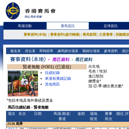
馬場活動
賽馬資訊
足球資訊
賽事資料(本地)
|
賽事資料(越洋轉播)
|
賽馬新聞
|
主要賽事
|
視聽播
報名表
排位表
即時賠率
練馬師分場表
騎師分場表
參考資料
統計
賢者無敵 (H301) (已退役)
出生地
毛色 / 性別
往績紀錄
進口類別
來港前賽績記錄
總獎金*
其他馬匹
冠-亞-季-總出賽次數*
*包括本地及海外賽績及獎金
馬匹往績紀錄 - 賢者無敵
場次
名次
日期
馬場/跑道/
途程
場地
賽事
檔位
評
賽道
狀況
班次
25/26
馬季