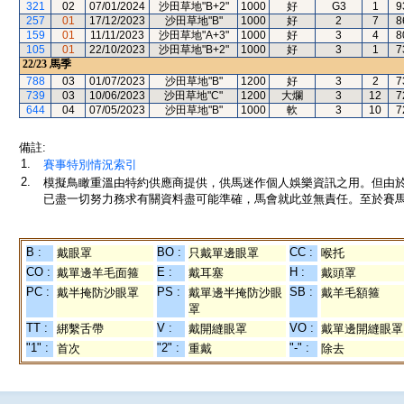
321
02
07/01/2024
沙田草地"B+2"
1000
好
G3
1
9
257
01
17/12/2023
沙田草地"B"
1000
好
2
7
8
159
01
11/11/2023
沙田草地"A+3"
1000
好
3
4
8
105
01
22/10/2023
沙田草地"B+2"
1000
好
3
1
7
22/23
馬季
788
03
01/07/2023
沙田草地"B"
1200
好
3
2
7
739
03
10/06/2023
沙田草地"C"
1200
大爛
3
12
7
644
04
07/05/2023
沙田草地"B"
1000
軟
3
10
7
備註:
1.
賽事特別情況索引
2.
模擬鳥瞰重溫由特約供應商提供，供馬迷作個人娛樂資訊之用。但由
已盡一切努力務求有關資料盡可能準確，馬會就此並無責任。至於賽馬
B :
BO :
CC :
戴眼罩
只戴單邊眼罩
喉托
CO :
E :
H :
戴單邊羊毛面箍
戴耳塞
戴頭罩
PC :
PS :
SB :
戴半掩防沙眼罩
戴單邊半掩防沙眼
戴羊毛額箍
罩
TT :
V :
VO :
綁繫舌帶
戴開縫眼罩
戴單邊開縫眼罩
"1" :
"2" :
"-" :
首次
重戴
除去