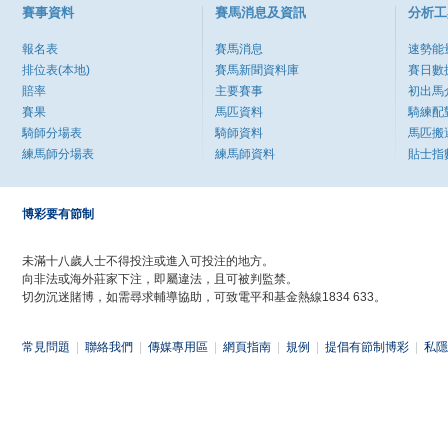
賽事資料
賽馬消息及資訊
分析工
報名表
賽馬消息
速勢能
排位表(本地)
賽馬新聞資料庫
賽日數
賠率
主要賽事
初出馬
賽果
馬匹資料
騎練配
騎師分場表
騎師資料
馬匹搬
練馬師分場表
練馬師資料
貼士指
博彩要有節制
未滿十八歲人士不得投注或進入可投注的地方。
向非法或海外莊家下注，即屬違法，且可被判監禁。
切勿沉迷賭博，如需尋求輔導協助，可致電平和基金熱線1834 633。
常見問題
|
聯絡我們
|
傳媒專用區
|
網頁指南
|
規例
|
提倡有節制博彩
|
私隱