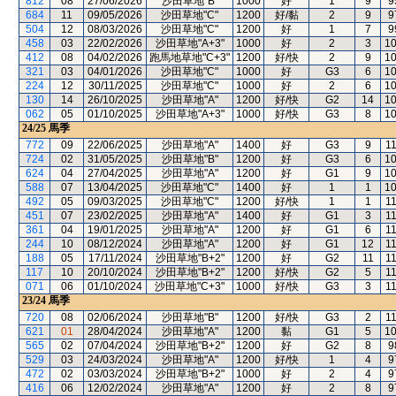
812
08
27/06/2026
沙田草地"B"
1000
好
1
9
9
684
11
09/05/2026
沙田草地"C"
1200
好/黏
2
9
9
504
12
08/03/2026
沙田草地"C"
1200
好
1
7
9
458
03
22/02/2026
沙田草地"A+3"
1000
好
2
3
1
412
08
04/02/2026
跑馬地草地"C+3"
1200
好/快
2
9
1
321
03
04/01/2026
沙田草地"C"
1000
好
G3
6
1
224
12
30/11/2025
沙田草地"C"
1000
好
2
6
1
130
14
26/10/2025
沙田草地"A"
1200
好/快
G2
14
1
062
05
01/10/2025
沙田草地"A+3"
1000
好/快
G3
8
1
24/25
馬季
772
09
22/06/2025
沙田草地"A"
1400
好
G3
9
1
724
02
31/05/2025
沙田草地"B"
1200
好
G3
6
1
624
04
27/04/2025
沙田草地"A"
1200
好
G1
9
1
588
07
13/04/2025
沙田草地"C"
1400
好
1
1
1
492
05
09/03/2025
沙田草地"C"
1200
好/快
1
1
1
451
07
23/02/2025
沙田草地"A"
1400
好
G1
3
1
361
04
19/01/2025
沙田草地"A"
1200
好
G1
6
1
244
10
08/12/2024
沙田草地"A"
1200
好
G1
12
1
188
05
17/11/2024
沙田草地"B+2"
1200
好
G2
11
1
117
10
20/10/2024
沙田草地"B+2"
1200
好/快
G2
5
1
071
06
01/10/2024
沙田草地"C+3"
1000
好/快
G3
3
1
23/24
馬季
720
08
02/06/2024
沙田草地"B"
1200
好/快
G3
2
1
621
01
28/04/2024
沙田草地"A"
1200
黏
G1
5
1
565
02
07/04/2024
沙田草地"B+2"
1200
好
G2
8
9
529
03
24/03/2024
沙田草地"A"
1200
好/快
1
4
9
472
02
03/03/2024
沙田草地"B+2"
1000
好
2
4
9
416
06
12/02/2024
沙田草地"A"
1200
好
2
8
9