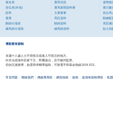
報名表
賽馬消息
速勢能
排位表(本地)
賽馬新聞資料庫
賽日數
賠率
主要賽事
初出馬
賽果
馬匹資料
騎練配
騎師分場表
騎師資料
馬匹搬
練馬師分場表
練馬師資料
貼士指
博彩要有節制
未滿十八歲人士不得投注或進入可投注的地方。
向非法或海外莊家下注，即屬違法，且可被判監禁。
切勿沉迷賭博，如需尋求輔導協助，可致電平和基金熱線1834 633。
常見問題
|
聯絡我們
|
傳媒專用區
|
網頁指南
|
規例
|
提倡有節制博彩
|
私隱