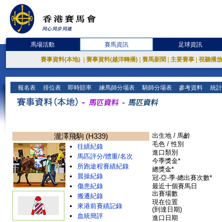
馬場活動
賽馬資訊
足球資訊
賽事資料(本地)
|
賽事資料(越洋轉播)
|
賽馬新聞
|
主要賽事
|
視聽播
報名表
排位表
即時賠率
練馬師分場表
騎師分場表
參考資料
統計
瀧澤飛駒 (H339)
出生地 / 馬齡
毛色 / 性別
往績紀錄
進口類別
馬匹評分/體重/名次
今季獎金*
所跑途程賽績紀錄
總獎金*
晨操紀錄
冠-亞-季-總出賽次數*
傷患紀錄
最近十個賽馬日
出賽場數
搬遷紀錄
現在位置
來港前賽績記錄
(到達日期)
血統簡評
進口日期