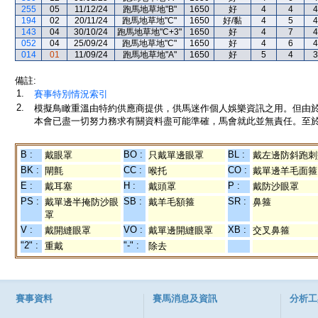
255
05
11/12/24
跑馬地草地"B"
1650
好
4
4
4
194
02
20/11/24
跑馬地草地"C"
1650
好/黏
4
5
4
143
04
30/10/24
跑馬地草地"C+3"
1650
好
4
7
4
052
04
25/09/24
跑馬地草地"C"
1650
好
4
6
4
014
01
11/09/24
跑馬地草地"A"
1650
好
5
4
3
備註:
1.
賽事特別情況索引
2.
模擬鳥瞰重溫由特約供應商提供，供馬迷作個人娛樂資訊之用。但由
本會已盡一切努力務求有關資料盡可能準確，馬會就此並無責任。至於
B :
BO :
BL :
戴眼罩
只戴單邊眼罩
戴左邊防斜跑刺
BK :
CC :
CO :
閘氈
喉托
戴單邊羊毛面箍
E :
H :
P :
戴耳塞
戴頭罩
戴防沙眼罩
PS :
SB :
SR :
戴單邊半掩防沙眼
戴羊毛額箍
鼻箍
罩
V :
VO :
XB :
戴開縫眼罩
戴單邊開縫眼罩
交叉鼻箍
"2" :
"-" :
重戴
除去
賽事資料
賽馬消息及資訊
分析工