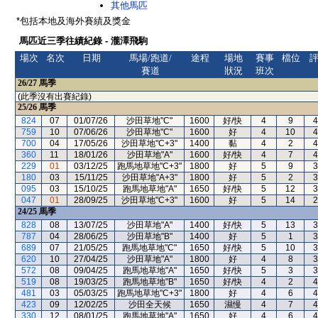
其他馬匹
*包括本地及海外賽績及獎金
馬匹近三季往績紀錄 - 瀧澤飛駒
場次
名次
日期
馬場/跑道/
途程
場地
賽事
檔位
賽道
狀況
班次
26/27
馬季
(此季沒有出賽紀錄)
25/26
馬季
824
07
01/07/26
沙田草地"C"
1600
好/快
4
9
4
759
10
07/06/26
沙田草地"C"
1600
好
4
10
4
700
04
17/05/26
沙田草地"C+3"
1400
黏
4
2
4
360
11
18/01/26
沙田草地"A"
1600
好/快
4
7
4
229
01
03/12/25
跑馬地草地"C+3"
1800
好
5
9
3
180
03
15/11/25
沙田草地"A+3"
1800
好
5
2
3
095
03
15/10/25
跑馬地草地"A"
1650
好/快
5
12
3
047
01
28/09/25
沙田草地"C+3"
1600
好
5
14
2
24/25
馬季
828
08
13/07/25
沙田草地"A"
1400
好/快
5
13
3
787
04
28/06/25
沙田草地"B"
1400
好
5
1
3
689
07
21/05/25
跑馬地草地"C"
1650
好/快
5
10
3
620
10
27/04/25
沙田草地"A"
1800
好
4
8
3
572
08
09/04/25
跑馬地草地"A"
1650
好/快
5
3
3
519
08
19/03/25
跑馬地草地"B"
1650
好/快
4
2
4
481
03
05/03/25
跑馬地草地"C+3"
1800
好
4
6
4
423
09
12/02/25
沙田全天候
1650
濕慢
4
7
4
330
12
08/01/25
跑馬地草地"A"
1650
好
4
6
4