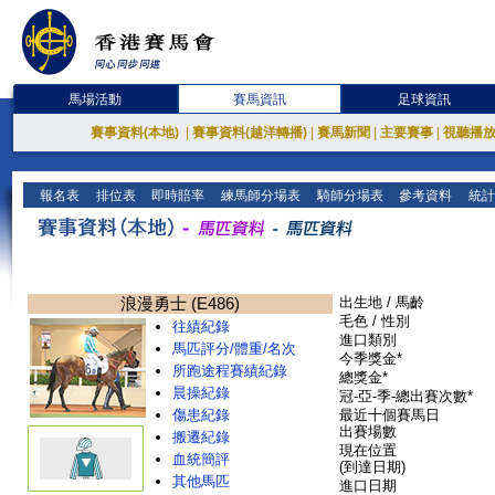
馬場活動
賽馬資訊
足球資訊
賽事資料(本地)
|
賽事資料(越洋轉播)
|
賽馬新聞
|
主要賽事
|
視聽播
報名表
排位表
即時賠率
練馬師分場表
騎師分場表
參考資料
統計
浪漫勇士 (E486)
出生地 / 馬齡
毛色 / 性別
往績紀錄
進口類別
馬匹評分/體重/名次
今季獎金*
所跑途程賽績紀錄
總獎金*
晨操紀錄
冠-亞-季-總出賽次數*
傷患紀錄
最近十個賽馬日
出賽場數
搬遷紀錄
現在位置
血統簡評
(到達日期)
其他馬匹
進口日期