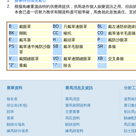
1.
賽事特別情況索引
2.
模擬鳥瞰重溫由特約供應商提供，供馬迷作個人娛樂資訊之用。但由
本會已盡一切努力務求有關資料盡可能準確，馬會就此並無責任。至於
B :
BO :
BL :
戴眼罩
只戴單邊眼罩
戴左邊防斜跑刺
BK :
CC :
CO :
閘氈
喉托
戴單邊羊毛面箍
E :
H :
P :
戴耳塞
戴頭罩
戴防沙眼罩
PS :
SB :
SR :
戴單邊半掩防沙眼
戴羊毛額箍
鼻箍
罩
V :
VO :
XB :
戴開縫眼罩
戴單邊開縫眼罩
交叉鼻箍
"2" :
"-" :
重戴
除去
賽事資料
賽馬消息及資訊
分析工
報名表
賽馬消息
速勢能
排位表(本地)
賽馬新聞資料庫
賽日數
賠率
主要賽事
初出馬
賽果
馬匹資料
騎練配
騎師分場表
騎師資料
馬匹搬
練馬師分場表
練馬師資料
貼士指