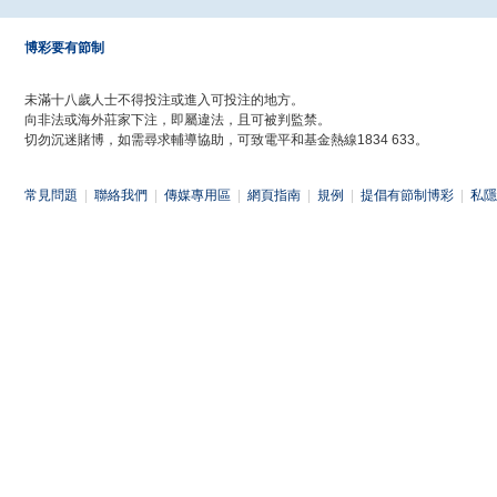
博彩要有節制
未滿十八歲人士不得投注或進入可投注的地方。
向非法或海外莊家下注，即屬違法，且可被判監禁。
切勿沉迷賭博，如需尋求輔導協助，可致電平和基金熱線1834 633。
常見問題
|
聯絡我們
|
傳媒專用區
|
網頁指南
|
規例
|
提倡有節制博彩
|
私隱