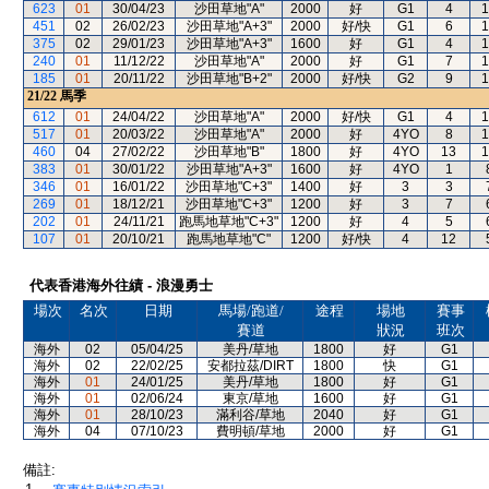
623
01
30/04/23
沙田草地"A"
2000
好
G1
4
1
451
02
26/02/23
沙田草地"A+3"
2000
好/快
G1
6
1
375
02
29/01/23
沙田草地"A+3"
1600
好
G1
4
1
240
01
11/12/22
沙田草地"A"
2000
好
G1
7
1
185
01
20/11/22
沙田草地"B+2"
2000
好/快
G2
9
1
21/22
馬季
612
01
24/04/22
沙田草地"A"
2000
好/快
G1
4
1
517
01
20/03/22
沙田草地"A"
2000
好
4YO
8
1
460
04
27/02/22
沙田草地"B"
1800
好
4YO
13
1
383
01
30/01/22
沙田草地"A+3"
1600
好
4YO
1
346
01
16/01/22
沙田草地"C+3"
1400
好
3
3
269
01
18/12/21
沙田草地"C+3"
1200
好
3
7
202
01
24/11/21
跑馬地草地"C+3"
1200
好
4
5
107
01
20/10/21
跑馬地草地"C"
1200
好/快
4
12
代表香港海外往績 - 浪漫勇士
場次
名次
日期
馬場/跑道/
途程
場地
賽事
賽道
狀況
班次
海外
02
05/04/25
美丹/草地
1800
好
G1
海外
02
22/02/25
安都拉茲/DIRT
1800
快
G1
海外
01
24/01/25
美丹/草地
1800
好
G1
海外
01
02/06/24
東京/草地
1600
好
G1
海外
01
28/10/23
滿利谷/草地
2040
好
G1
海外
04
07/10/23
費明頓/草地
2000
好
G1
備註: