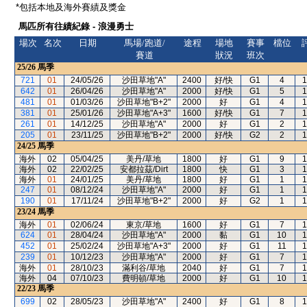
*包括本地及海外賽績及獎金
馬匹所有往績紀錄 - 浪漫勇士
場次
名次
日期
馬場/跑道/
途程
場地
賽事
檔位
賽道
狀況
班次
25/26
馬季
721
01
24/05/26
沙田草地"A"
2400
好/快
G1
4
1
642
01
26/04/26
沙田草地"A"
2000
好/快
G1
5
1
481
01
01/03/26
沙田草地"B+2"
2000
好
G1
4
1
381
01
25/01/26
沙田草地"A+3"
1600
好/快
G1
7
1
261
01
14/12/25
沙田草地"A"
2000
好
G1
2
1
205
01
23/11/25
沙田草地"B+2"
2000
好/快
G2
2
1
24/25
馬季
海外
02
05/04/25
美丹/草地
1800
好
G1
9
1
海外
02
22/02/25
安都拉茲/Dirt
1800
快
G1
3
1
海外
01
24/01/25
美丹/草地
1800
好
G1
1
1
247
01
08/12/24
沙田草地"A"
2000
好
G1
1
1
190
01
17/11/24
沙田草地"B+2"
2000
好
G2
1
1
23/24
馬季
海外
01
02/06/24
東京/草地
1600
好
G1
7
1
624
01
28/04/24
沙田草地"A"
2000
黏
G1
10
1
452
01
25/02/24
沙田草地"A+3"
2000
好
G1
11
1
239
01
10/12/23
沙田草地"A"
2000
好
G1
7
1
海外
01
28/10/23
滿利谷/草地
2040
好
G1
7
1
海外
04
07/10/23
費明頓/草地
2000
好
G1
10
1
22/23
馬季
699
02
28/05/23
沙田草地"A"
2400
好
G1
8
1