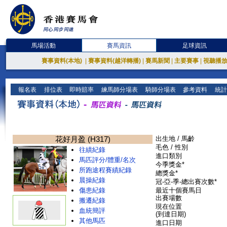
馬場活動
賽馬資訊
足球資訊
賽事資料(本地)
|
賽事資料(越洋轉播)
|
賽馬新聞
|
主要賽事
|
視聽播
報名表
排位表
即時賠率
練馬師分場表
騎師分場表
參考資料
統計
花好月盈 (H317)
出生地 / 馬齡
毛色 / 性別
往績紀錄
進口類別
馬匹評分/體重/名次
今季獎金*
所跑途程賽績紀錄
總獎金*
晨操紀錄
冠-亞-季-總出賽次數*
傷患紀錄
最近十個賽馬日
出賽場數
搬遷紀錄
現在位置
血統簡評
(到達日期)
其他馬匹
進口日期