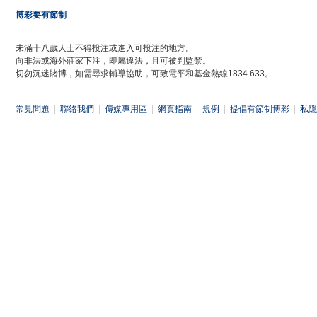
博彩要有節制
未滿十八歲人士不得投注或進入可投注的地方。
向非法或海外莊家下注，即屬違法，且可被判監禁。
切勿沉迷賭博，如需尋求輔導協助，可致電平和基金熱線1834 633。
常見問題
|
聯絡我們
|
傳媒專用區
|
網頁指南
|
規例
|
提倡有節制博彩
|
私隱