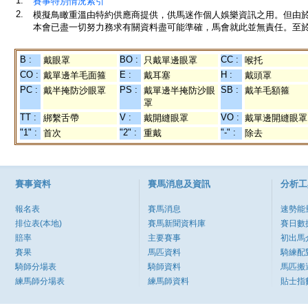
1.
賽事特別情況索引
2.
模擬鳥瞰重溫由特約供應商提供，供馬迷作個人娛樂資訊之用。但由
本會已盡一切努力務求有關資料盡可能準確，馬會就此並無責任。至於
B :
BO :
CC :
戴眼罩
只戴單邊眼罩
喉托
CO :
E :
H :
戴單邊羊毛面箍
戴耳塞
戴頭罩
PC :
PS :
SB :
戴半掩防沙眼罩
戴單邊半掩防沙眼
戴羊毛額箍
罩
TT :
V :
VO :
綁繫舌帶
戴開縫眼罩
戴單邊開縫眼罩
"1" :
"2" :
"-" :
首次
重戴
除去
賽事資料
賽馬消息及資訊
分析工
報名表
賽馬消息
速勢能
排位表(本地)
賽馬新聞資料庫
賽日數
賠率
主要賽事
初出馬
賽果
馬匹資料
騎練配
騎師分場表
騎師資料
馬匹搬
練馬師分場表
練馬師資料
貼士指