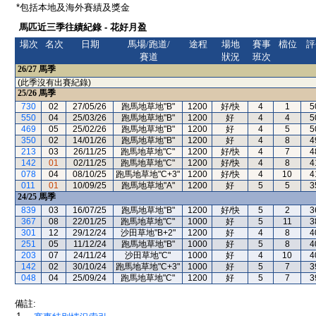
*包括本地及海外賽績及獎金
馬匹近三季往績紀錄 - 花好月盈
場次
名次
日期
馬場/跑道/
途程
場地
賽事
檔位
評
賽道
狀況
班次
26/27
馬季
(此季沒有出賽紀錄)
25/26
馬季
730
02
27/05/26
跑馬地草地"B"
1200
好/快
4
1
5
550
04
25/03/26
跑馬地草地"B"
1200
好
4
4
5
469
05
25/02/26
跑馬地草地"B"
1200
好
4
5
5
350
02
14/01/26
跑馬地草地"B"
1200
好
4
8
4
213
03
26/11/25
跑馬地草地"C"
1200
好/快
4
7
4
142
01
02/11/25
跑馬地草地"C"
1200
好/快
4
8
4
078
04
08/10/25
跑馬地草地"C+3"
1200
好/快
4
10
4
011
01
10/09/25
跑馬地草地"A"
1200
好
5
5
3
24/25
馬季
839
03
16/07/25
跑馬地草地"B"
1200
好/快
5
2
3
367
08
22/01/25
跑馬地草地"C"
1000
好
5
11
3
301
12
29/12/24
沙田草地"B+2"
1200
好
4
8
4
251
05
11/12/24
跑馬地草地"B"
1000
好
5
8
4
203
07
24/11/24
沙田草地"C"
1000
好
4
10
4
142
02
30/10/24
跑馬地草地"C+3"
1000
好
5
7
3
048
04
25/09/24
跑馬地草地"C"
1200
好
5
7
3
備註: