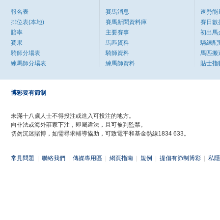
報名表
賽馬消息
速勢能
排位表(本地)
賽馬新聞資料庫
賽日數
賠率
主要賽事
初出馬
賽果
馬匹資料
騎練配
騎師分場表
騎師資料
馬匹搬
練馬師分場表
練馬師資料
貼士指
博彩要有節制
未滿十八歲人士不得投注或進入可投注的地方。
向非法或海外莊家下注，即屬違法，且可被判監禁。
切勿沉迷賭博，如需尋求輔導協助，可致電平和基金熱線1834 633。
常見問題
|
聯絡我們
|
傳媒專用區
|
網頁指南
|
規例
|
提倡有節制博彩
|
私隱