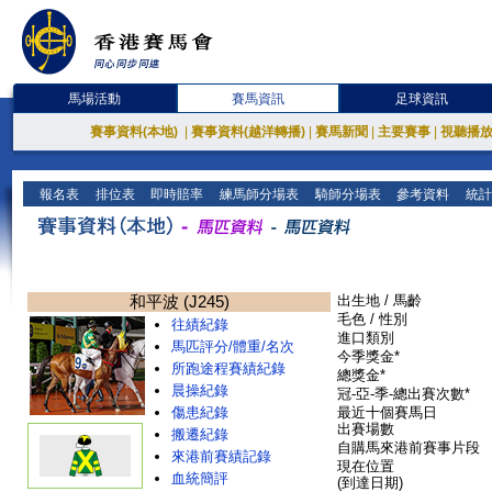
馬場活動
賽馬資訊
足球資訊
賽事資料(本地)
|
賽事資料(越洋轉播)
|
賽馬新聞
|
主要賽事
|
視聽播
報名表
排位表
即時賠率
練馬師分場表
騎師分場表
參考資料
統計
和平波 (J245)
出生地 / 馬齡
毛色 / 性別
往績紀錄
進口類別
馬匹評分/體重/名次
今季獎金*
所跑途程賽績紀錄
總獎金*
晨操紀錄
冠-亞-季-總出賽次數*
傷患紀錄
最近十個賽馬日
出賽場數
搬遷紀錄
自購馬來港前賽事片段
來港前賽績記錄
現在位置
血統簡評
(到達日期)