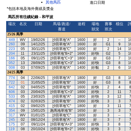
其他馬匹
進口日期
*包括本地及海外賽績及獎金
馬匹所有往績紀錄 - 和平波
場次
名次
日期
馬場/跑道/
途程
場地
賽事
檔位
賽道
狀況
班次
25/26
馬季
449
WV
19/02/26
沙田草地"A"
1600
好
2
--
1
260
09
14/12/25
沙田草地"A"
1600
好
G1
9
1
223
05
30/11/25
沙田草地"C"
1600
好
2
14
1
204
11
23/11/25
沙田草地"B+2"
1600
好/快
G2
5
1
166
05
09/11/25
沙田草地"C+3"
1800
好
G3
7
1
052
13
28/09/25
沙田草地"C+3"
1400
好/快
G3
8
1
008
03
07/09/25
沙田草地"A"
1400
好/黏
2
6
1
24/25
馬季
774
04
22/06/25
沙田草地"A"
1800
好
G3
8
1
722
01
31/05/25
沙田草地"B"
1600
好
G3
8
642
02
04/05/25
沙田草地"B"
1600
好/快
2
4
606
03
20/04/25
沙田草地"C+3"
1800
好/快
2
11
533
05
23/03/25
沙田草地"A"
1800
好/快
3
12
474
02
02/03/25
沙田草地"B"
2000
好/快
3
3
415
02
09/02/25
沙田草地"C"
1800
好
3
11
354
09
15/01/25
跑馬地草地"B"
1650
好
3
3
317
WV
01/01/25
沙田草地"C"
1600
好
3
--
245
02
08/12/24
沙田草地"A"
1800
好
3
7
175
07
09/11/24
沙田草地"A+3"
1600
好/快
3
8
119
08
20/10/24
沙田草地"B+2"
1600
好/快
3
3