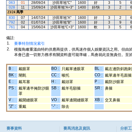
063
01
28/09/24
沙田草地"C"
1600
好
3
5
028
11
15/09/24
沙田草地"A+3"
1400
好/快
3
2
23/24
馬季
830
07
14/07/24
沙田草地"A"
1600
好
3
2
792
02
01/07/24
沙田草地"B"
1600
好
3
9
761
04
15/06/24
沙田草地"C+3"
1600
軟
3
5
備註:
1.
賽事特別情況索引
2.
模擬鳥瞰重溫由特約供應商提供，供馬迷作個人娛樂資訊之用。但由
本會已盡一切努力務求有關資料盡可能準確，馬會就此並無責任。至於
B :
BO :
BL :
戴眼罩
只戴單邊眼罩
戴左邊防斜跑刺
BK :
CC :
CO :
閘氈
喉托
戴單邊羊毛面箍
E :
H :
P :
戴耳塞
戴頭罩
戴防沙眼罩
PS :
SB :
SR :
戴單邊半掩防沙眼
戴羊毛額箍
鼻箍
罩
V :
VO :
XB :
戴開縫眼罩
戴單邊開縫眼罩
交叉鼻箍
"2" :
"-" :
重戴
除去
賽事資料
賽馬消息及資訊
分析工