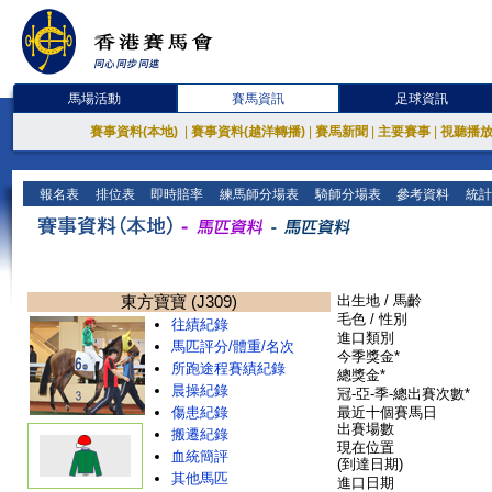
馬場活動
賽馬資訊
足球資訊
賽事資料(本地)
|
賽事資料(越洋轉播)
|
賽馬新聞
|
主要賽事
|
視聽播
報名表
排位表
即時賠率
練馬師分場表
騎師分場表
參考資料
統計
東方寶寶 (J309)
出生地 / 馬齡
毛色 / 性別
往績紀錄
進口類別
馬匹評分/體重/名次
今季獎金*
所跑途程賽績紀錄
總獎金*
晨操紀錄
冠-亞-季-總出賽次數*
傷患紀錄
最近十個賽馬日
出賽場數
搬遷紀錄
現在位置
血統簡評
(到達日期)
其他馬匹
進口日期