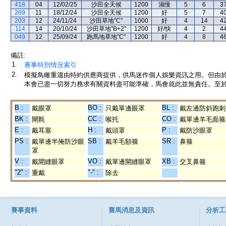
418
04
12/02/25
沙田全天候
1200
濕慢
5
6
3
269
11
18/12/24
沙田全天候
1200
好
5
7
4
203
12
24/11/24
沙田草地"C"
1000
好
4
14
4
114
14
20/10/24
沙田草地"B+2"
1200
好/快
4
2
4
049
12
25/09/24
跑馬地草地"C"
1200
好
4
8
4
備註:
1.
賽事特別情況索引
2.
模擬鳥瞰重溫由特約供應商提供，供馬迷作個人娛樂資訊之用。但由
本會已盡一切努力務求有關資料盡可能準確，馬會就此並無責任。至於
B :
BO :
BL :
戴眼罩
只戴單邊眼罩
戴左邊防斜跑刺
BK :
CC :
CO :
閘氈
喉托
戴單邊羊毛面箍
E :
H :
P :
戴耳塞
戴頭罩
戴防沙眼罩
PS :
SB :
SR :
戴單邊半掩防沙眼
戴羊毛額箍
鼻箍
罩
V :
VO :
XB :
戴開縫眼罩
戴單邊開縫眼罩
交叉鼻箍
"2" :
"-" :
重戴
除去
賽事資料
賽馬消息及資訊
分析工