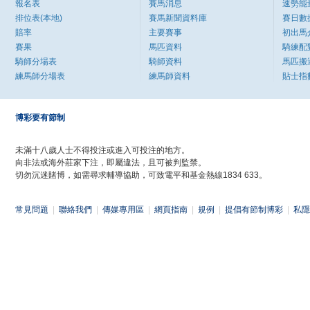
報名表
賽馬消息
速勢能
排位表(本地)
賽馬新聞資料庫
賽日數
賠率
主要賽事
初出馬
賽果
馬匹資料
騎練配
騎師分場表
騎師資料
馬匹搬
練馬師分場表
練馬師資料
貼士指
博彩要有節制
未滿十八歲人士不得投注或進入可投注的地方。
向非法或海外莊家下注，即屬違法，且可被判監禁。
切勿沉迷賭博，如需尋求輔導協助，可致電平和基金熱線1834 633。
常見問題
|
聯絡我們
|
傳媒專用區
|
網頁指南
|
規例
|
提倡有節制博彩
|
私隱