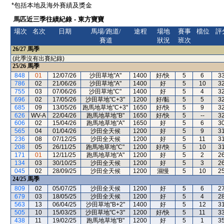
*包括本地及海外賽績及獎金
馬匹近三季往績紀錄 - 東方寶寶
場次
名次
日期
馬場/跑道/
途程
場地
賽事
檔位
評
賽道
狀況
班次
26/27
馬季
(此季沒有出賽紀錄)
25/26
馬季
848
01
12/07/26
沙田草地"A"
1400
好/快
5
6
3
786
02
21/06/26
沙田草地"A"
1400
好
5
10
3
755
03
07/06/26
沙田草地"C"
1400
好
5
4
3
696
02
17/05/26
沙田草地"C+3"
1200
好/黏
5
5
3
685
09
13/05/26
跑馬地草地"C+3"
1650
好/快
5
9
3
626
WV-A
22/04/26
跑馬地草地"B"
1650
好/快
5
--
3
606
02
15/04/26
跑馬地草地"A"
1650
好
5
6
3
565
04
01/04/26
沙田全天候
1200
好
5
9
3
236
08
07/12/25
沙田全天候
1200
好
5
11
3
208
05
26/11/25
跑馬地草地"C"
1200
好/快
5
10
3
171
01
12/11/25
跑馬地草地"A"
1200
好
5
2
2
134
03
30/10/25
沙田全天候
1200
好
5
3
2
045
02
28/09/25
沙田全天候
1200
濕慢
5
10
2
24/25
馬季
809
02
05/07/25
沙田全天候
1200
好
5
6
2
679
03
18/05/25
沙田全天候
1200
好
5
4
2
563
13
06/04/25
沙田草地"B+2"
1400
好
5
12
3
505
10
15/03/25
沙田草地"C+3"
1200
好/快
5
11
3
438
11
19/02/25
跑馬地草地"B"
1200
好
5
1
3