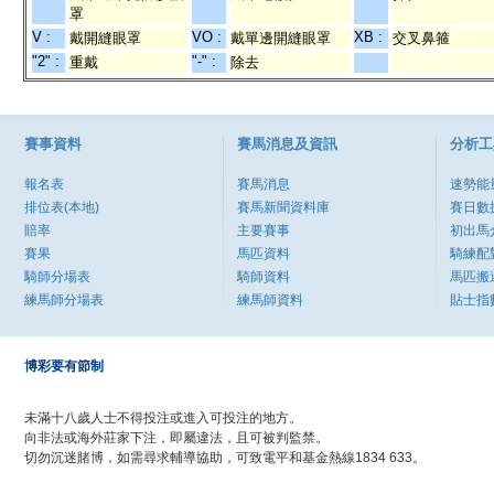
罩
V :
VO :
XB :
戴開縫眼罩
戴單邊開縫眼罩
交叉鼻箍
"2" :
"-" :
重戴
除去
賽事資料
賽馬消息及資訊
分析工
報名表
賽馬消息
速勢能
排位表(本地)
賽馬新聞資料庫
賽日數
賠率
主要賽事
初出馬
賽果
馬匹資料
騎練配
騎師分場表
騎師資料
馬匹搬
練馬師分場表
練馬師資料
貼士指
博彩要有節制
未滿十八歲人士不得投注或進入可投注的地方。
向非法或海外莊家下注，即屬違法，且可被判監禁。
切勿沉迷賭博，如需尋求輔導協助，可致電平和基金熱線1834 633。