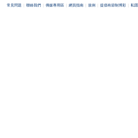
常見問題
|
聯絡我們
|
傳媒專用區
|
網頁指南
|
規例
|
提倡有節制博彩
|
私隱