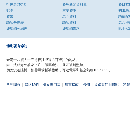
排位表(本地)
賽馬新聞資料庫
賽日數
賠率
主要賽事
初出馬
賽果
馬匹資料
騎練配
騎師分場表
騎師資料
馬匹搬
練馬師分場表
練馬師資料
貼士指
博彩要有節制
未滿十八歲人士不得投注或進入可投注的地方。
向非法或海外莊家下注，即屬違法，且可被判監禁。
切勿沉迷賭博，如需尋求輔導協助，可致電平和基金熱線1834 633。
常見問題
|
聯絡我們
|
傳媒專用區
|
網頁指南
|
規例
|
提倡有節制博彩
|
私隱