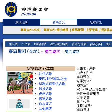
馬場活動
賽馬資訊
足球資訊
賽事資料(本地)
|
賽事資料(越洋轉播)
|
賽馬新聞
|
主要賽事
|
視聽播
報名表
排位表
即時賠率
練馬師分場表
騎師分場表
參考資料
統計
家樂寶駒 (K300)
出生地 / 馬齡
毛色 / 性別
往績紀錄
進口類別
馬匹評分/體重/名次
今季獎金*
所跑途程賽績紀錄
總獎金*
晨操紀錄
冠-亞-季-總出賽次數*
傷患紀錄
最近十個賽馬日
出賽場數
搬遷紀錄
現在位置
血統簡評
(到達日期)
其他馬匹
進口日期