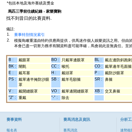
*包括本地及海外賽績及獎金
馬匹三季前往績紀錄 - 家樂寶駒
找不到昔日的比賽資料.
備註:
1.
賽事特別情況索引
2.
模擬鳥瞰重溫由特約供應商提供，供馬迷作個人娛樂資訊之用。但由
本會已盡一切努力務求有關資料盡可能準確，馬會就此並無責任。至於
B :
BO :
BL :
戴眼罩
只戴單邊眼罩
戴左邊防斜跑刺
BK :
CC :
CO :
閘氈
喉托
戴單邊羊毛面箍
E :
H :
P :
戴耳塞
戴頭罩
戴防沙眼罩
PS :
SB :
SR :
戴單邊半掩防沙眼
戴羊毛額箍
鼻箍
罩
V :
VO :
XB :
戴開縫眼罩
戴單邊開縫眼罩
交叉鼻箍
"2" :
"-" :
重戴
除去
賽事資料
賽馬消息及資訊
分析工
報名表
賽馬消息
速勢能