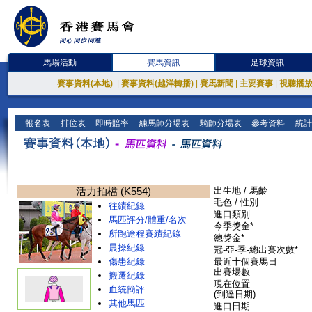
馬場活動
賽馬資訊
足球資訊
賽事資料(本地)
|
賽事資料(越洋轉播)
|
賽馬新聞
|
主要賽事
|
視聽播
報名表
排位表
即時賠率
練馬師分場表
騎師分場表
參考資料
統計
活力拍檔 (K554)
出生地 / 馬齡
毛色 / 性別
往績紀錄
進口類別
馬匹評分/體重/名次
今季獎金*
所跑途程賽績紀錄
總獎金*
晨操紀錄
冠-亞-季-總出賽次數*
傷患紀錄
最近十個賽馬日
出賽場數
搬遷紀錄
現在位置
血統簡評
(到達日期)
其他馬匹
進口日期