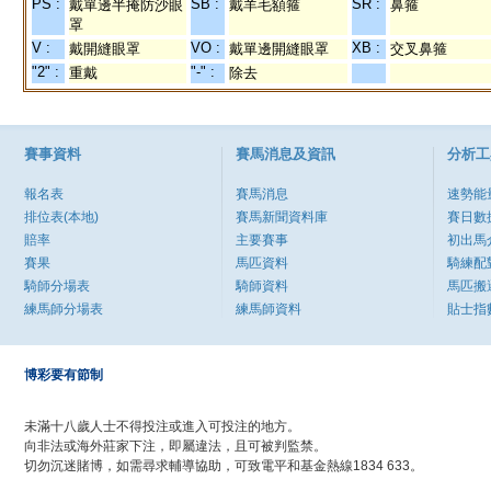
PS :
SB :
SR :
戴單邊半掩防沙眼
戴羊毛額箍
鼻箍
罩
V :
VO :
XB :
戴開縫眼罩
戴單邊開縫眼罩
交叉鼻箍
"2" :
"-" :
重戴
除去
賽事資料
賽馬消息及資訊
分析工
報名表
賽馬消息
速勢能
排位表(本地)
賽馬新聞資料庫
賽日數
賠率
主要賽事
初出馬
賽果
馬匹資料
騎練配
騎師分場表
騎師資料
馬匹搬
練馬師分場表
練馬師資料
貼士指
博彩要有節制
未滿十八歲人士不得投注或進入可投注的地方。
向非法或海外莊家下注，即屬違法，且可被判監禁。
切勿沉迷賭博，如需尋求輔導協助，可致電平和基金熱線1834 633。