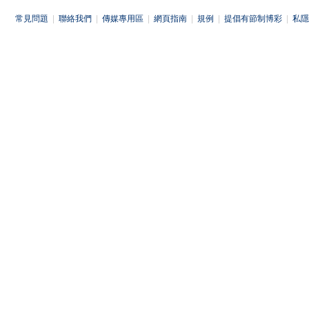
常見問題
|
聯絡我們
|
傳媒專用區
|
網頁指南
|
規例
|
提倡有節制博彩
|
私隱