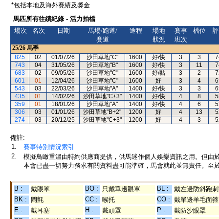
*包括本地及海外賽績及獎金
馬匹所有往績紀錄 - 活力拍檔
場次
名次
日期
馬場/跑道/
途程
場地
賽事
檔位
評
賽道
狀況
班次
25/26
馬季
825
02
01/07/26
沙田草地"C"
1600
好/快
3
3
7
743
04
31/05/26
沙田草地"B"
1600
好/快
3
11
7
683
02
09/05/26
沙田草地"C"
1600
好/黏
3
2
7
601
01
12/04/26
沙田草地"C"
1600
好
3
4
6
543
03
22/03/26
沙田草地"A"
1400
好/快
3
3
6
435
01
14/02/26
沙田草地"C+3"
1400
好/快
4
8
5
359
01
18/01/26
沙田草地"A"
1400
好/快
4
6
5
306
03
01/01/26
沙田草地"B+2"
1200
好
4
13
5
274
03
20/12/25
沙田草地"C+3"
1200
好
4
3
5
備註:
1.
賽事特別情況索引
2.
模擬鳥瞰重溫由特約供應商提供，供馬迷作個人娛樂資訊之用。但由
本會已盡一切努力務求有關資料盡可能準確，馬會就此並無責任。至於
B :
BO :
BL :
戴眼罩
只戴單邊眼罩
戴左邊防斜跑刺
BK :
CC :
CO :
閘氈
喉托
戴單邊羊毛面箍
E :
H :
P :
戴耳塞
戴頭罩
戴防沙眼罩