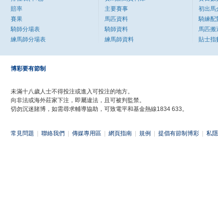
賠率
主要賽事
初出馬
賽果
馬匹資料
騎練配
騎師分場表
騎師資料
馬匹搬
練馬師分場表
練馬師資料
貼士指
博彩要有節制
未滿十八歲人士不得投注或進入可投注的地方。
向非法或海外莊家下注，即屬違法，且可被判監禁。
切勿沉迷賭博，如需尋求輔導協助，可致電平和基金熱線1834 633。
常見問題
|
聯絡我們
|
傳媒專用區
|
網頁指南
|
規例
|
提倡有節制博彩
|
私隱