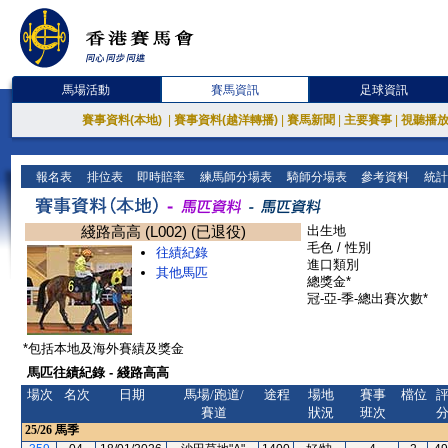
馬場活動
賽馬資訊
足球資訊
賽事資料(本地)
|
賽事資料(越洋轉播)
|
賽馬新聞
|
主要賽事
|
視聽播
報名表
排位表
即時賠率
練馬師分場表
騎師分場表
參考資料
統計
綫路高高 (L002) (已退役)
出生地
毛色 / 性別
往績紀錄
進口類別
其他馬匹
總獎金*
冠-亞-季-總出賽次數*
*包括本地及海外賽績及獎金
馬匹往績紀錄 - 綫路高高
場次
名次
日期
馬場/跑道/
途程
場地
賽事
檔位
賽道
狀況
班次
25/26
馬季