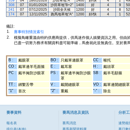
359
04
18/01/2026
沙田草地"A"
1400
好/快
4
2
49
308
07
01/01/2026
沙田草地"B+2"
1400
好
4
9
50
241
07
07/12/2025
沙田全天候
1200
好
4
8
52
174
07
12/11/2025
跑馬地草地"A"
1200
好/快
4
1
52
備註:
1.
賽事特別情況索引
2.
模擬鳥瞰重溫由特約供應商提供，供馬迷作個人娛樂資訊之用。但由
已盡一切努力務求有關資料盡可能準確，馬會就此並無責任。至於賽馬
B :
BO :
CC :
戴眼罩
只戴單邊眼罩
喉托
CO :
E :
H :
戴單邊羊毛面箍
戴耳塞
戴頭罩
PC :
PS :
SB :
戴半掩防沙眼罩
戴單邊半掩防沙眼
戴羊毛額箍
罩
TT :
V :
VO :
綁繫舌帶
戴開縫眼罩
戴單邊開縫眼罩
"1" :
"2" :
"-" :
首次
重戴
除去
賽事資料
賽馬消息及資訊
分析工
報名表
賽馬消息
速勢能
排位表(本地)
賽馬新聞資料庫
賽日數