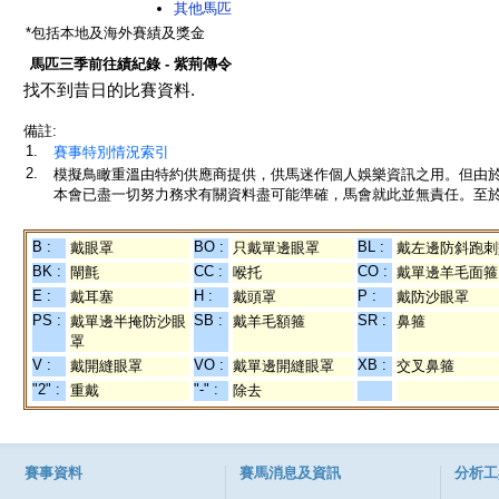
其他馬匹
*包括本地及海外賽績及獎金
馬匹三季前往績紀錄 - 紫荊傳令
找不到昔日的比賽資料.
備註:
1.
賽事特別情況索引
2.
模擬鳥瞰重溫由特約供應商提供，供馬迷作個人娛樂資訊之用。但由
本會已盡一切努力務求有關資料盡可能準確，馬會就此並無責任。至於
B :
BO :
BL :
戴眼罩
只戴單邊眼罩
戴左邊防斜跑刺
BK :
CC :
CO :
閘氈
喉托
戴單邊羊毛面箍
E :
H :
P :
戴耳塞
戴頭罩
戴防沙眼罩
PS :
SB :
SR :
戴單邊半掩防沙眼
戴羊毛額箍
鼻箍
罩
V :
VO :
XB :
戴開縫眼罩
戴單邊開縫眼罩
交叉鼻箍
"2" :
"-" :
重戴
除去
賽事資料
賽馬消息及資訊
分析工