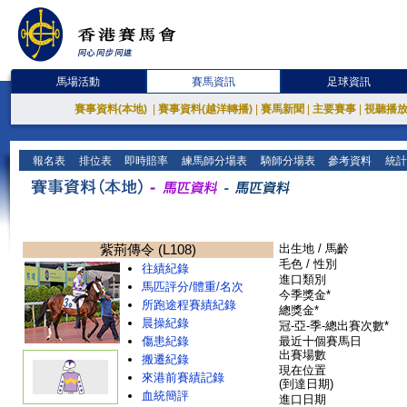
馬場活動
賽馬資訊
足球資訊
賽事資料(本地)
|
賽事資料(越洋轉播)
|
賽馬新聞
|
主要賽事
|
視聽播
報名表
排位表
即時賠率
練馬師分場表
騎師分場表
參考資料
統計
紫荊傳令 (L108)
出生地 / 馬齡
毛色 / 性別
往績紀錄
進口類別
馬匹評分/體重/名次
今季獎金*
所跑途程賽績紀錄
總獎金*
晨操紀錄
冠-亞-季-總出賽次數*
傷患紀錄
最近十個賽馬日
出賽場數
搬遷紀錄
現在位置
來港前賽績記錄
(到達日期)
血統簡評
進口日期