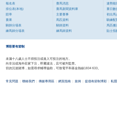
報名表
賽馬消息
速勢能
排位表(本地)
賽馬新聞資料庫
賽日數
賠率
主要賽事
初出馬
賽果
馬匹資料
騎練配
騎師分場表
騎師資料
馬匹搬
練馬師分場表
練馬師資料
貼士指
博彩要有節制
未滿十八歲人士不得投注或進入可投注的地方。
向非法或海外莊家下注，即屬違法，且可被判監禁。
切勿沉迷賭博，如需尋求輔導協助，可致電平和基金熱線1834 633。
常見問題
|
聯絡我們
|
傳媒專用區
|
網頁指南
|
規例
|
提倡有節制博彩
|
私隱