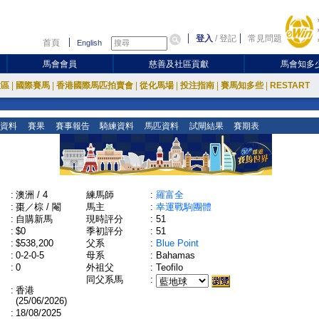
登入
/
登記
常見問題
首頁
English
馬會會員
慈善及社區貢獻
馬會知多
放區
|
國際賽馬
|
香港國際馬匹拍賣會
|
從化馬場
|
投注指南
|
賽馬知多些
|
RESTART
資料
賽果
賽事報告
騎練資料
馬匹資料
試閘結果
賽期表
:
澳洲 / 4
練馬師
:
羅富全
:
棗／棕 / 閹
馬主
:
幸運戰駒團體
:
自購新馬
現時評分
:
51
:
$0
季初評分
:
51
:
$538,200
父系
:
Blue Point
:
0-2-0-5
母系
:
Bahamas
:
0
外祖父
:
Teofilo
同父系馬
:
:
香港
(25/06/2026)
:
18/08/2025