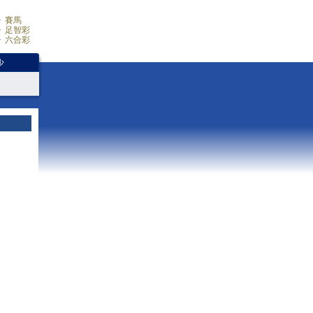
賽馬
足智彩
六合彩
少