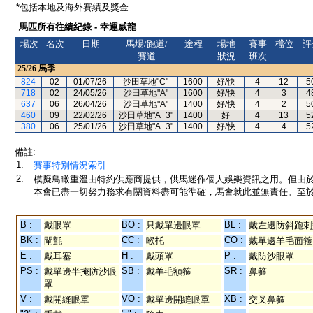
*包括本地及海外賽績及獎金
馬匹所有往績紀錄 - 幸運威龍
場次
名次
日期
馬場/跑道/
途程
場地
賽事
檔位
評
賽道
狀況
班次
25/26
馬季
824
02
01/07/26
沙田草地"C"
1600
好/快
4
12
5
718
02
24/05/26
沙田草地"A"
1600
好/快
4
3
4
637
06
26/04/26
沙田草地"A"
1400
好/快
4
2
5
460
09
22/02/26
沙田草地"A+3"
1400
好
4
13
5
380
06
25/01/26
沙田草地"A+3"
1400
好/快
4
4
5
備註:
1.
賽事特別情況索引
2.
模擬鳥瞰重溫由特約供應商提供，供馬迷作個人娛樂資訊之用。但由
本會已盡一切努力務求有關資料盡可能準確，馬會就此並無責任。至於
B :
BO :
BL :
戴眼罩
只戴單邊眼罩
戴左邊防斜跑刺
BK :
CC :
CO :
閘氈
喉托
戴單邊羊毛面箍
E :
H :
P :
戴耳塞
戴頭罩
戴防沙眼罩
PS :
SB :
SR :
戴單邊半掩防沙眼
戴羊毛額箍
鼻箍
罩
V :
VO :
XB :
戴開縫眼罩
戴單邊開縫眼罩
交叉鼻箍