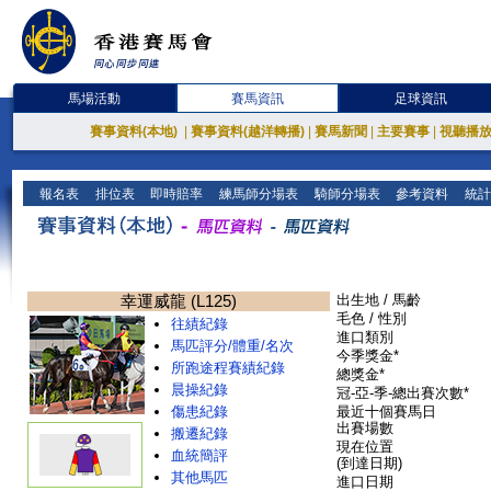
馬場活動
賽馬資訊
足球資訊
賽事資料(本地)
|
賽事資料(越洋轉播)
|
賽馬新聞
|
主要賽事
|
視聽播
報名表
排位表
即時賠率
練馬師分場表
騎師分場表
參考資料
統計
幸運威龍 (L125)
出生地 / 馬齡
毛色 / 性別
往績紀錄
進口類別
馬匹評分/體重/名次
今季獎金*
所跑途程賽績紀錄
總獎金*
晨操紀錄
冠-亞-季-總出賽次數*
傷患紀錄
最近十個賽馬日
出賽場數
搬遷紀錄
現在位置
血統簡評
(到達日期)
其他馬匹
進口日期