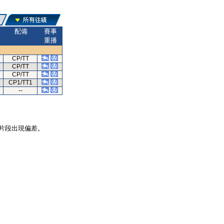
配備
賽事
重播
CP/TT
CP/TT
CP/TT
CP1/TT1
--
片段出現偏差。