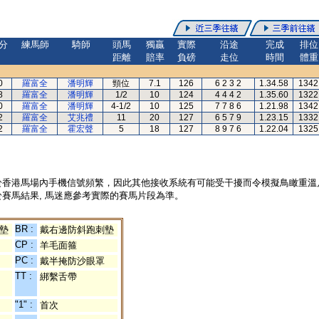
分
練馬師
騎師
頭馬
獨贏
實際
沿途
完成
排位
距離
賠率
負磅
走位
時間
體重
0
羅富全
潘明輝
頸位
7.1
126
6 2 3 2
1.34.58
1342
8
羅富全
潘明輝
1/2
10
124
4 4 4 2
1.35.60
1322
0
羅富全
潘明輝
4-1/2
10
125
7 7 8 6
1.21.98
1342
2
羅富全
艾兆禮
11
20
127
6 5 7 9
1.23.15
1332
2
羅富全
霍宏聲
5
18
127
8 9 7 6
1.22.04
1325
於香港馬場內手機信號頻繁，因此其他接收系統有可能受干擾而令模擬鳥瞰重溫
賽馬結果, 馬迷應參考實際的賽馬片段為準。
BR :
墊
戴右邊防斜跑刺墊
CP :
羊毛面箍
PC :
戴半掩防沙眼罩
TT :
綁繫舌帶
"1" :
首次