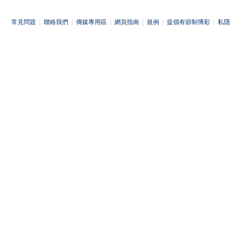
常見問題
|
聯絡我們
|
傳媒專用區
|
網頁指南
|
規例
|
提倡有節制博彩
|
私隱