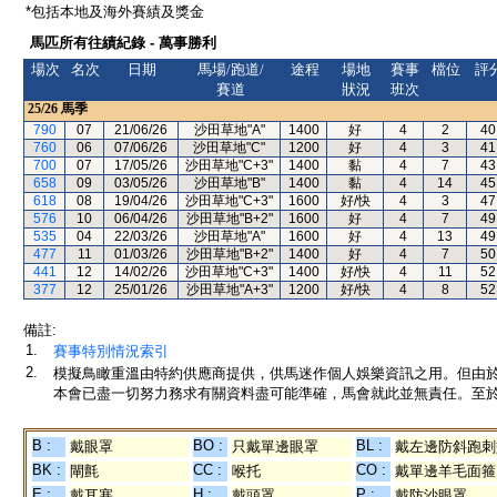
*包括本地及海外賽績及獎金
馬匹所有往績紀錄 - 萬事勝利
場次
名次
日期
馬場/跑道/
途程
場地
賽事
檔位
評
賽道
狀況
班次
25/26
馬季
790
07
21/06/26
沙田草地"A"
1400
好
4
2
40
760
06
07/06/26
沙田草地"C"
1200
好
4
3
41
700
07
17/05/26
沙田草地"C+3"
1400
黏
4
7
43
658
09
03/05/26
沙田草地"B"
1400
黏
4
14
45
618
08
19/04/26
沙田草地"C+3"
1600
好/快
4
3
47
576
10
06/04/26
沙田草地"B+2"
1600
好
4
7
49
535
04
22/03/26
沙田草地"A"
1600
好
4
13
49
477
11
01/03/26
沙田草地"B+2"
1400
好
4
7
50
441
12
14/02/26
沙田草地"C+3"
1400
好/快
4
11
52
377
12
25/01/26
沙田草地"A+3"
1200
好/快
4
8
52
備註:
1.
賽事特別情況索引
2.
模擬鳥瞰重溫由特約供應商提供，供馬迷作個人娛樂資訊之用。但由
本會已盡一切努力務求有關資料盡可能準確，馬會就此並無責任。至於
B :
BO :
BL :
戴眼罩
只戴單邊眼罩
戴左邊防斜跑刺
BK :
CC :
CO :
閘氈
喉托
戴單邊羊毛面箍
E :
H :
P :
戴耳塞
戴頭罩
戴防沙眼罩