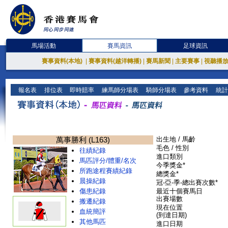
馬場活動
賽馬資訊
足球資訊
賽事資料(本地)
|
賽事資料(越洋轉播)
|
賽馬新聞
|
主要賽事
|
視聽播
報名表
排位表
即時賠率
練馬師分場表
騎師分場表
參考資料
統計
萬事勝利 (L163)
出生地 / 馬齡
毛色 / 性別
往績紀錄
進口類別
馬匹評分/體重/名次
今季獎金*
所跑途程賽績紀錄
總獎金*
晨操紀錄
冠-亞-季-總出賽次數*
傷患紀錄
最近十個賽馬日
出賽場數
搬遷紀錄
現在位置
血統簡評
(到達日期)
其他馬匹
進口日期