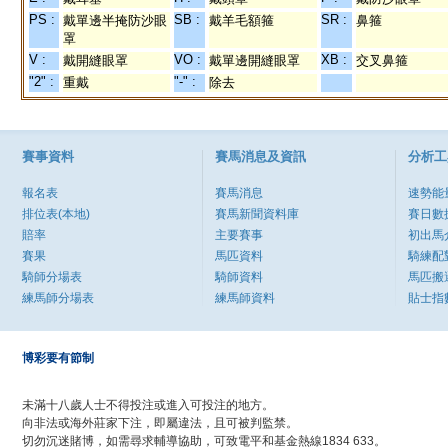
PS :
SB :
SR :
戴單邊半掩防沙眼
戴羊毛額箍
鼻箍
罩
V :
VO :
XB :
戴開縫眼罩
戴單邊開縫眼罩
交叉鼻箍
"2" :
"-" :
重戴
除去
賽事資料
賽馬消息及資訊
分析工
報名表
賽馬消息
速勢能
排位表(本地)
賽馬新聞資料庫
賽日數
賠率
主要賽事
初出馬
賽果
馬匹資料
騎練配
騎師分場表
騎師資料
馬匹搬
練馬師分場表
練馬師資料
貼士指
博彩要有節制
未滿十八歲人士不得投注或進入可投注的地方。
向非法或海外莊家下注，即屬違法，且可被判監禁。
切勿沉迷賭博，如需尋求輔導協助，可致電平和基金熱線1834 633。