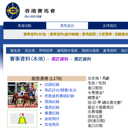
馬場活動
賽馬資訊
足球資訊
賽事資料(本地)
|
賽事資料(越洋轉播)
|
賽馬新聞
|
主要賽事
|
視聽播
報名表
排位表
即時賠率
練馬師分場表
騎師分場表
參考資料
統計
彪形勇將 (L178)
出生地 / 馬齡
毛色 / 性別
往績紀錄
進口類別
馬匹評分/體重/名次
今季獎金*
所跑途程賽績紀錄
總獎金*
晨操紀錄
冠-亞-季-總出賽次數*
傷患紀錄
最近十個賽馬日
出賽場數
搬遷紀錄
現在位置
血統簡評
(到達日期)
其他馬匹
進口日期