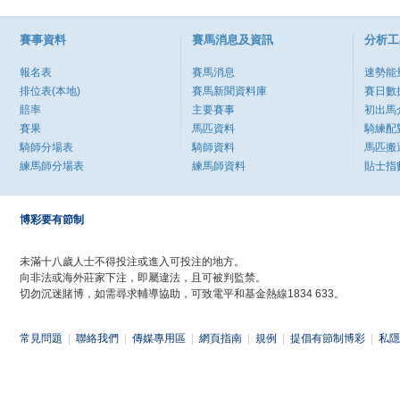
賽事資料
賽馬消息及資訊
分析工
報名表
賽馬消息
速勢能
排位表(本地)
賽馬新聞資料庫
賽日數
賠率
主要賽事
初出馬
賽果
馬匹資料
騎練配
騎師分場表
騎師資料
馬匹搬
練馬師分場表
練馬師資料
貼士指
博彩要有節制
未滿十八歲人士不得投注或進入可投注的地方。
向非法或海外莊家下注，即屬違法，且可被判監禁。
切勿沉迷賭博，如需尋求輔導協助，可致電平和基金熱線1834 633。
常見問題
|
聯絡我們
|
傳媒專用區
|
網頁指南
|
規例
|
提倡有節制博彩
|
私隱