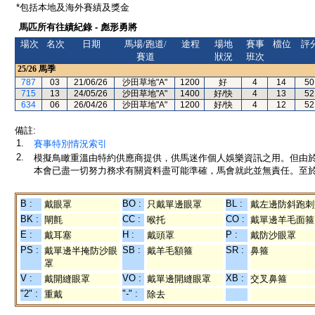
*包括本地及海外賽績及獎金
馬匹所有往績紀錄 - 彪形勇將
場次
名次
日期
馬場/跑道/
途程
場地
賽事
檔位
評
賽道
狀況
班次
25/26
馬季
787
03
21/06/26
沙田草地"A"
1200
好
4
14
50
715
13
24/05/26
沙田草地"A"
1400
好/快
4
13
52
634
06
26/04/26
沙田草地"A"
1200
好/快
4
12
52
備註:
1.
賽事特別情況索引
2.
模擬鳥瞰重溫由特約供應商提供，供馬迷作個人娛樂資訊之用。但由
本會已盡一切努力務求有關資料盡可能準確，馬會就此並無責任。至於
B :
BO :
BL :
戴眼罩
只戴單邊眼罩
戴左邊防斜跑刺
BK :
CC :
CO :
閘氈
喉托
戴單邊羊毛面箍
E :
H :
P :
戴耳塞
戴頭罩
戴防沙眼罩
PS :
SB :
SR :
戴單邊半掩防沙眼
戴羊毛額箍
鼻箍
罩
V :
VO :
XB :
戴開縫眼罩
戴單邊開縫眼罩
交叉鼻箍
"2" :
"-" :
重戴
除去