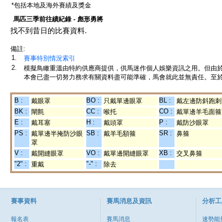
*包括本地及海外賽績及獎金
馬匹三季前往績紀錄 - 彪形勇將
找不到昔日的比賽資料.
備註:
1.
賽事特別情況索引
2.
模擬鳥瞰重溫由特約供應商提供，供馬迷作個人娛樂資訊之用。但由
本會已盡一切努力務求有關資料盡可能準確，馬會就此並無責任。至於
B :
BO :
BL :
戴眼罩
只戴單邊眼罩
戴左邊防斜跑刺
BK :
CC :
CO :
閘氈
喉托
戴單邊羊毛面箍
E :
H :
P :
戴耳塞
戴頭罩
戴防沙眼罩
PS :
SB :
SR :
戴單邊半掩防沙眼
戴羊毛額箍
鼻箍
罩
V :
VO :
XB :
戴開縫眼罩
戴單邊開縫眼罩
交叉鼻箍
"2" :
"-" :
重戴
除去
賽事資料
賽馬消息及資訊
分析工
報名表
賽馬消息
速勢能