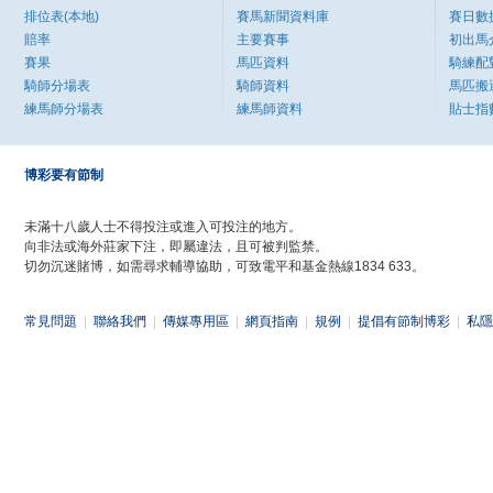
排位表(本地)
賽馬新聞資料庫
賽日數
賠率
主要賽事
初出馬
賽果
馬匹資料
騎練配
騎師分場表
騎師資料
馬匹搬
練馬師分場表
練馬師資料
貼士指
博彩要有節制
未滿十八歲人士不得投注或進入可投注的地方。
向非法或海外莊家下注，即屬違法，且可被判監禁。
切勿沉迷賭博，如需尋求輔導協助，可致電平和基金熱線1834 633。
常見問題
|
聯絡我們
|
傳媒專用區
|
網頁指南
|
規例
|
提倡有節制博彩
|
私隱