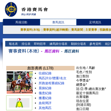
馬場活動
賽馬資訊
足球資訊
賽事資料(本地)
|
賽事資料(越洋轉播)
|
賽馬新聞
|
主要賽事
|
視聽播
報名表
排位表
即時賠率
練馬師分場表
騎師分場表
參考資料
統計
彪形勇將 (L178)
出生地 / 馬齡
毛色 / 性別
往績紀錄
進口類別
馬匹評分/體重/名次
今季獎金*
所跑途程賽績紀錄
總獎金*
晨操紀錄
冠-亞-季-總出賽次數*
傷患紀錄
最近十個賽馬日
出賽場數
搬遷紀錄
現在位置
血統簡評
(到達日期)
其他馬匹
進口日期