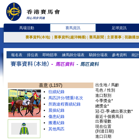
馬場活動
賽馬資訊
足球資訊
賽事資料(本地)
|
賽事資料(越洋轉播)
|
賽馬新聞
|
主要賽事
|
視聽播
報名表
排位表
即時賠率
練馬師分場表
騎師分場表
參考資料
統計
喜意 (L197)
出生地 / 馬齡
毛色 / 性別
往績紀錄
進口類別
馬匹評分/體重/名次
今季獎金*
所跑途程賽績紀錄
總獎金*
晨操紀錄
冠-亞-季-總出賽次數*
傷患紀錄
最近十個賽馬日
出賽場數
搬遷紀錄
現在位置
其他馬匹
(到達日期)
進口日期