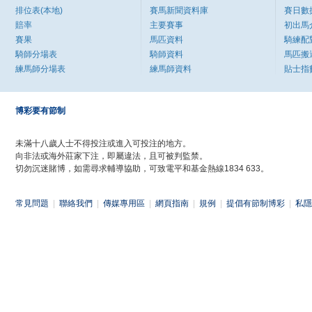
排位表(本地)
賽馬新聞資料庫
賽日數
賠率
主要賽事
初出馬
賽果
馬匹資料
騎練配
騎師分場表
騎師資料
馬匹搬
練馬師分場表
練馬師資料
貼士指
博彩要有節制
未滿十八歲人士不得投注或進入可投注的地方。
向非法或海外莊家下注，即屬違法，且可被判監禁。
切勿沉迷賭博，如需尋求輔導協助，可致電平和基金熱線1834 633。
常見問題
|
聯絡我們
|
傳媒專用區
|
網頁指南
|
規例
|
提倡有節制博彩
|
私隱