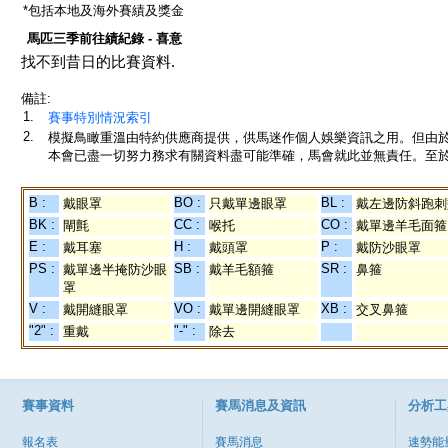
*包括本地及海外賽績及獎金
馬匹三季前往績紀錄 - 喜意
找不到昔日的比賽資料.
備註:
1.
賽事特別情況索引
2.
模擬鳥瞰重溫由特約供應商提供，供馬迷作個人娛樂資訊之用。但由
本會已盡一切努力務求有關資料盡可能準確，馬會就此並無責任。至於
B :
BO :
BL :
戴眼罩
只戴單邊眼罩
戴左邊防斜跑刺
BK :
CC :
CO :
閘氈
喉托
戴單邊羊毛面箍
E :
H :
P :
戴耳塞
戴頭罩
戴防沙眼罩
PS :
SB :
SR :
戴單邊半掩防沙眼
戴羊毛額箍
鼻箍
罩
V :
VO :
XB :
戴開縫眼罩
戴單邊開縫眼罩
交叉鼻箍
"2" :
"-" :
重戴
除去
賽事資料
賽馬消息及資訊
分析工
報名表
賽馬消息
速勢能