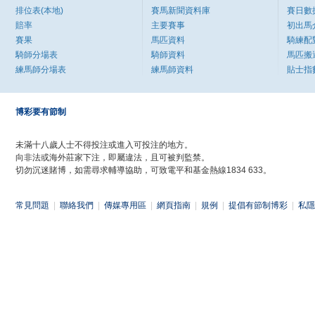
排位表(本地)
賽馬新聞資料庫
賽日數
賠率
主要賽事
初出馬
賽果
馬匹資料
騎練配
騎師分場表
騎師資料
馬匹搬
練馬師分場表
練馬師資料
貼士指
博彩要有節制
未滿十八歲人士不得投注或進入可投注的地方。
向非法或海外莊家下注，即屬違法，且可被判監禁。
切勿沉迷賭博，如需尋求輔導協助，可致電平和基金熱線1834 633。
常見問題
|
聯絡我們
|
傳媒專用區
|
網頁指南
|
規例
|
提倡有節制博彩
|
私隱