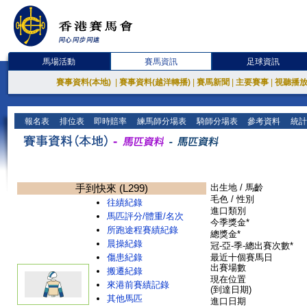
馬場活動
賽馬資訊
足球資訊
賽事資料(本地)
|
賽事資料(越洋轉播)
|
賽馬新聞
|
主要賽事
|
視聽播
報名表
排位表
即時賠率
練馬師分場表
騎師分場表
參考資料
統計
手到快來 (L299)
出生地 / 馬齡
毛色 / 性別
往績紀錄
進口類別
馬匹評分/體重/名次
今季獎金*
所跑途程賽績紀錄
總獎金*
晨操紀錄
冠-亞-季-總出賽次數*
傷患紀錄
最近十個賽馬日
出賽場數
搬遷紀錄
現在位置
來港前賽績記錄
(到達日期)
其他馬匹
進口日期