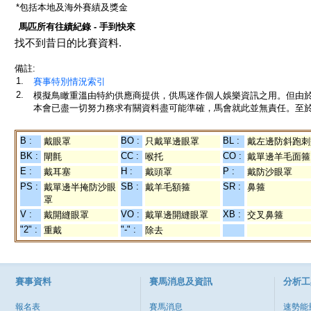
*包括本地及海外賽績及獎金
馬匹所有往績紀錄 - 手到快來
找不到昔日的比賽資料.
備註:
1.
賽事特別情況索引
2.
模擬鳥瞰重溫由特約供應商提供，供馬迷作個人娛樂資訊之用。但由
本會已盡一切努力務求有關資料盡可能準確，馬會就此並無責任。至於
B :
BO :
BL :
戴眼罩
只戴單邊眼罩
戴左邊防斜跑刺
BK :
CC :
CO :
閘氈
喉托
戴單邊羊毛面箍
E :
H :
P :
戴耳塞
戴頭罩
戴防沙眼罩
PS :
SB :
SR :
戴單邊半掩防沙眼
戴羊毛額箍
鼻箍
罩
V :
VO :
XB :
戴開縫眼罩
戴單邊開縫眼罩
交叉鼻箍
"2" :
"-" :
重戴
除去
賽事資料
賽馬消息及資訊
分析工
報名表
賽馬消息
速勢能