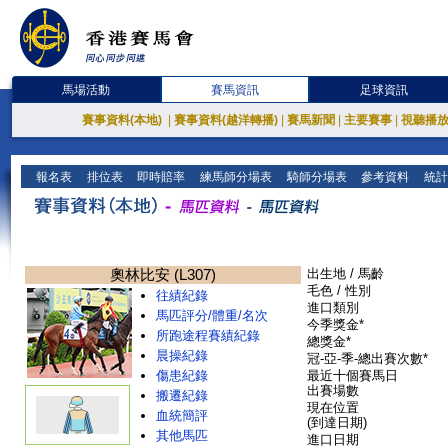
馬場活動
賽馬資訊
足球資訊
賽事資料(本地)
|
賽事資料(越洋轉播)
|
賽馬新聞
|
主要賽事
|
視聽播
報名表
排位表
即時賠率
練馬師分場表
騎師分場表
參考資料
統計
奧林比安 (L307)
出生地 / 馬齡
毛色 / 性別
往績紀錄
進口類別
馬匹評分/體重/名次
今季獎金*
所跑途程賽績紀錄
總獎金*
晨操紀錄
冠-亞-季-總出賽次數*
傷患紀錄
最近十個賽馬日
出賽場數
搬遷紀錄
現在位置
血統簡評
(到達日期)
其他馬匹
進口日期