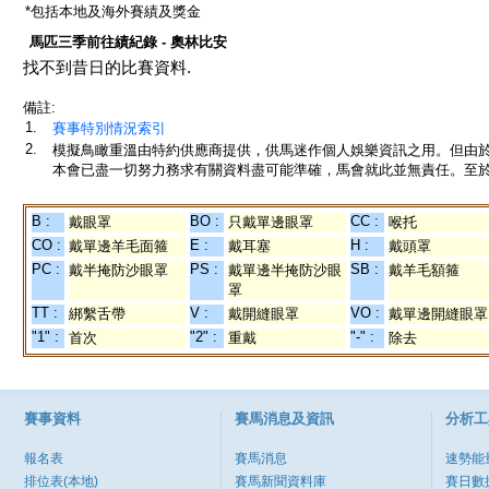
*包括本地及海外賽績及獎金
馬匹三季前往績紀錄 - 奧林比安
找不到昔日的比賽資料.
備註:
1.
賽事特別情況索引
2.
模擬鳥瞰重溫由特約供應商提供，供馬迷作個人娛樂資訊之用。但由
本會已盡一切努力務求有關資料盡可能準確，馬會就此並無責任。至於
B :
BO :
CC :
戴眼罩
只戴單邊眼罩
喉托
CO :
E :
H :
戴單邊羊毛面箍
戴耳塞
戴頭罩
PC :
PS :
SB :
戴半掩防沙眼罩
戴單邊半掩防沙眼
戴羊毛額箍
罩
TT :
V :
VO :
綁繫舌帶
戴開縫眼罩
戴單邊開縫眼罩
"1" :
"2" :
"-" :
首次
重戴
除去
賽事資料
賽馬消息及資訊
分析工
報名表
賽馬消息
速勢能
排位表(本地)
賽馬新聞資料庫
賽日數