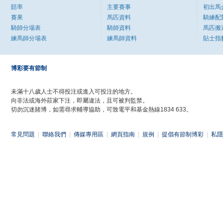
賠率
主要賽事
初出馬
賽果
馬匹資料
騎練配
騎師分場表
騎師資料
馬匹搬
練馬師分場表
練馬師資料
貼士指
博彩要有節制
未滿十八歲人士不得投注或進入可投注的地方。
向非法或海外莊家下注，即屬違法，且可被判監禁。
切勿沉迷賭博，如需尋求輔導協助，可致電平和基金熱線1834 633。
常見問題
|
聯絡我們
|
傳媒專用區
|
網頁指南
|
規例
|
提倡有節制博彩
|
私隱