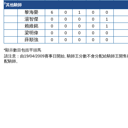
#
其他騎師
黎海榮
6
0
1
0
0
湯智傑
0
0
0
0
1
賴維銘
0
0
0
0
1
梁明偉
0
0
0
0
0
薛順強
0
0
0
0
0
*顯示數目包括平頭馬
請注意：由19/04/2009賽事日開始, 騎師王分數不會分配給騎師王開
配騎師。