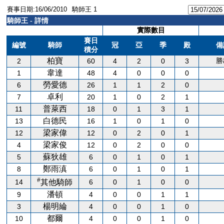
賽事日期:16/06/2010
騎師王 1
騎師王 - 詳情
實際數目
賽日
編號
騎師
冠
亞
季
殿
備
積分
柏寶
勝
2
60
4
2
0
3
韋達
1
48
4
0
0
0
勞愛德
6
26
1
1
2
0
卓利
7
20
1
0
2
1
普萊西
11
18
0
1
3
1
白德民
13
16
1
0
1
0
梁家偉
12
12
0
2
0
1
梁家俊
4
12
0
2
0
0
蘇狄雄
5
6
0
1
0
1
鄭雨滇
8
6
0
1
0
1
#
14
6
0
1
0
0
其他騎師
潘頓
9
4
0
0
1
1
楊明綸
3
4
0
0
1
0
都爾
10
4
0
0
1
0