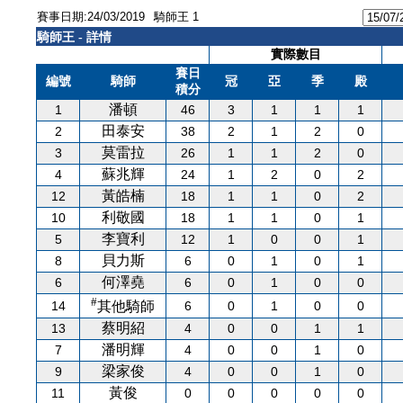
賽事日期:24/03/2019
騎師王 1
騎師王 - 詳情
實際數目
賽日
編號
騎師
冠
亞
季
殿
積分
潘頓
1
46
3
1
1
1
田泰安
2
38
2
1
2
0
莫雷拉
3
26
1
1
2
0
蘇兆輝
4
24
1
2
0
2
黃皓楠
12
18
1
1
0
2
利敬國
10
18
1
1
0
1
李寶利
5
12
1
0
0
1
貝力斯
8
6
0
1
0
1
何澤堯
6
6
0
1
0
0
#
14
6
0
1
0
0
其他騎師
蔡明紹
13
4
0
0
1
1
潘明輝
7
4
0
0
1
0
梁家俊
9
4
0
0
1
0
黃俊
11
0
0
0
0
0