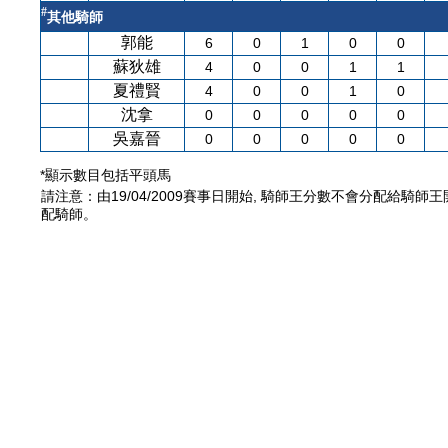
#
其他騎師
郭能
6
0
1
0
0
蘇狄雄
4
0
0
1
1
夏禮賢
4
0
0
1
0
沈拿
0
0
0
0
0
吳嘉晉
0
0
0
0
0
*顯示數目包括平頭馬
請注意：由19/04/2009賽事日開始, 騎師王分數不會分配給騎師
配騎師。