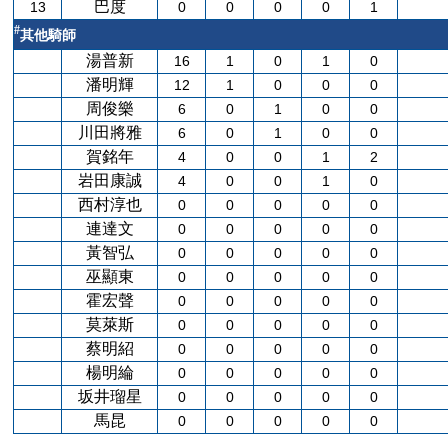
巴度
13
0
0
0
0
1
#
其他騎師
湯普新
16
1
0
1
0
潘明輝
12
1
0
0
0
周俊樂
6
0
1
0
0
川田將雅
6
0
1
0
0
賀銘年
4
0
0
1
2
岩田康誠
4
0
0
1
0
西村淳也
0
0
0
0
0
連達文
0
0
0
0
0
黃智弘
0
0
0
0
0
巫顯東
0
0
0
0
0
霍宏聲
0
0
0
0
0
莫萊斯
0
0
0
0
0
蔡明紹
0
0
0
0
0
楊明綸
0
0
0
0
0
坂井瑠星
0
0
0
0
0
馬昆
0
0
0
0
0