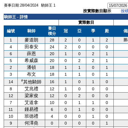
賽事日期:28/04/2024
騎師王 1
按實際數目顯示
按
騎師王 - 詳情
實際數目
賽日
編號
騎師
冠
亞
季
殿
備
積分
麥道朗
勝
1
28
2
0
1
2
田泰安
4
24
2
0
0
0
薛恩
6
20
1
0
2
1
希威森
5
20
0
2
2
1
潘頓
2
18
1
1
0
1
布文
3
18
1
1
0
1
#
14
16
1
0
1
0
其他騎師
艾兆禮
8
12
1
0
0
0
梁家俊
12
12
0
2
0
0
艾道拿
7
10
0
1
1
0
鍾易禮
11
6
0
1
0
0
班德禮
10
4
0
0
1
0
何澤堯
9
0
0
0
0
1