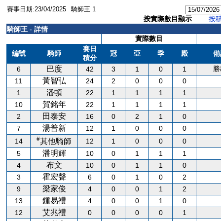
賽事日期:23/04/2025
騎師王 1
按實際數目顯示
按
騎師王 - 詳情
實際數目
賽日
編號
騎師
冠
亞
季
殿
備
積分
巴度
勝
6
42
3
1
0
1
黃智弘
11
24
2
0
0
0
潘頓
1
22
1
1
1
1
賀銘年
10
22
1
1
1
1
田泰安
2
16
0
2
1
0
湯普新
7
12
1
0
0
0
#
14
12
1
0
0
0
其他騎師
潘明輝
5
10
0
1
1
1
布文
4
10
0
1
1
0
霍宏聲
3
6
0
1
0
2
梁家俊
9
4
0
0
1
2
鍾易禮
13
4
0
0
1
0
艾兆禮
12
0
0
0
0
1