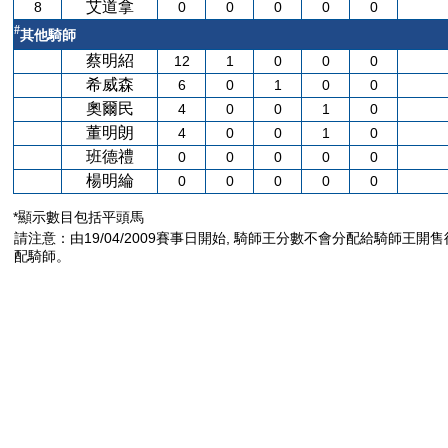
艾道拿
8
0
0
0
0
0
#
其他騎師
蔡明紹
12
1
0
0
0
希威森
6
0
1
0
0
奧爾民
4
0
0
1
0
董明朗
4
0
0
1
0
班德禮
0
0
0
0
0
楊明綸
0
0
0
0
0
*顯示數目包括平頭馬
請注意：由19/04/2009賽事日開始, 騎師王分數不會分配給騎師王開
配騎師。