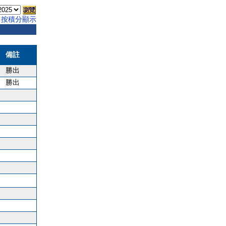
按積分顯示
備註
勝出
勝出