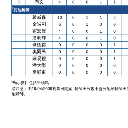
布文
3
4
0
0
1
1
#
其他騎師
希威森
10
0
1
1
2
金誠剛
6
0
1
0
0
霍宏聲
4
0
0
1
0
潘明輝
4
0
0
1
0
班德禮
0
0
0
0
1
奧爾民
0
0
0
0
1
鍾易禮
0
0
0
0
1
潘大衛
0
0
0
0
0
巫顯東
0
0
0
0
0
*顯示數目包括平頭馬
請注意：由19/04/2009賽事日開始, 騎師王分數不會分配給騎師
配騎師。