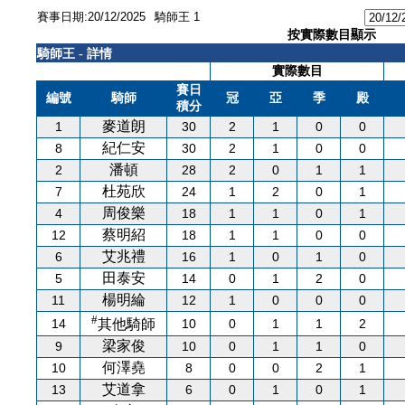
賽事日期:20/12/2025
騎師王 1
按實際數目顯示
騎師王 - 詳情
實際數目
賽日
編號
騎師
冠
亞
季
殿
積分
麥道朗
1
30
2
1
0
0
紀仁安
8
30
2
1
0
0
潘頓
2
28
2
0
1
1
杜苑欣
7
24
1
2
0
1
周俊樂
4
18
1
1
0
1
蔡明紹
12
18
1
1
0
0
艾兆禮
6
16
1
0
1
0
田泰安
5
14
0
1
2
0
楊明綸
11
12
1
0
0
0
#
14
10
0
1
1
2
其他騎師
梁家俊
9
10
0
1
1
0
何澤堯
10
8
0
0
2
1
艾道拿
13
6
0
1
0
1