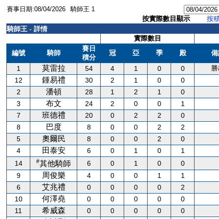
賽事日期:08/04/2026
騎師王 1
按實際數目顯示
按
騎師王 - 詳情
實際數目
賽日
編號
騎師
冠
亞
季
殿
備
積分
莫雷拉
勝
1
54
4
1
0
0
鍾易禮
12
30
2
1
0
0
潘頓
2
28
1
2
1
0
布文
3
24
2
0
0
1
班德禮
7
20
0
2
2
0
巴度
8
8
0
0
2
2
奧爾民
5
8
0
0
2
0
田泰安
4
6
0
1
0
1
#
14
6
0
1
0
0
其他騎師
周俊樂
9
4
0
0
1
1
艾兆禮
6
0
0
0
0
2
何澤堯
10
0
0
0
0
0
希威森
11
0
0
0
0
0