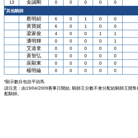
金誠剛
13
0
0
0
0
0
#
其他騎師
蔡明紹
6
0
1
0
0
黃寶妮
6
0
1
0
0
梁家俊
4
0
0
1
1
潘明輝
0
0
0
0
1
艾道拿
0
0
0
0
0
黃智弘
0
0
0
0
0
巫顯東
0
0
0
0
0
楊明綸
0
0
0
0
0
*顯示數目包括平頭馬
請注意：由19/04/2009賽事日開始, 騎師王分數不會分配給騎師王開
配騎師。