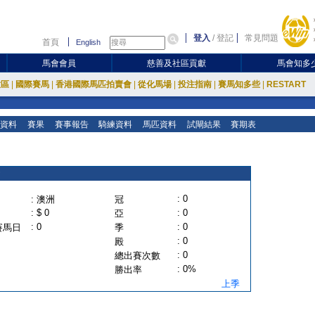
登入
/
登記
常見問題
首頁
English
馬會會員
慈善及社區貢獻
馬會知多
放區
|
國際賽馬
|
香港國際馬匹拍賣會
|
從化馬場
|
投注指南
|
賽馬知多些
|
RESTART
資料
賽果
賽事報告
騎練資料
馬匹資料
試閘結果
賽期表
: 0
: 澳洲
冠
: $ 0
: 0
亞
: 0
: 0
賽馬日
季
: 0
殿
: 0
總出賽次數
: 0%
勝出率
上季