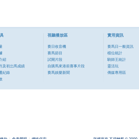
具
視聽播放區
實用資訊
量
賽日收音機
賽馬日一般資訊
據
賽馬節目
檔位統計
介紹
試閘片段
騎師王統計
對及初岀馬成績
自購馬來港前賽事片段
靈活玩
遷紀錄
賽馬娛樂新聞
傳媒專用區
數