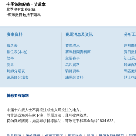
今季策騎紀錄 - 艾道拿
此季沒有出賽紀錄
*顯示數目包括平頭馬
賽事資料
賽馬消息及資訊
分析工
報名表
賽馬消息
速勢能
排位表(本地)
賽馬新聞資料庫
賽日數
賠率
主要賽事
初出馬
賽果
馬匹資料
騎練配
騎師分場表
騎師資料
馬匹搬
練馬師分場表
練馬師資料
貼士指
博彩要有節制
未滿十八歲人士不得投注或進入可投注的地方。
向非法或海外莊家下注，即屬違法，且可被判監禁。
切勿沉迷賭博，如需尋求輔導協助，可致電平和基金熱線1834 633。