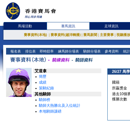
馬場活動
賽馬資訊
足球資訊
賽事資料(本地)
|
賽事資料(越洋轉播)
|
賽馬新聞
|
主要賽事
|
視聽播
報名表
排位表
即時賠率
練馬師分場表
騎師分場表
參考資料
統計
艾道拿
26/27 馬季
簡歷
成績
國籍
策騎紀錄
所贏獎金
其他騎師
過去10個
獲勝次數
騎師榜
騎師大熱勝出及入位統計
本地騎師讓磅