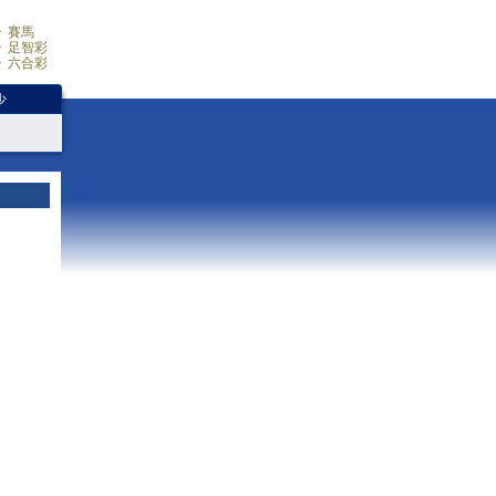
賽馬
足智彩
六合彩
少