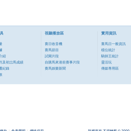
具
視聽播放區
實用資訊
量
賽日收音機
賽馬日一般資訊
據
賽馬節目
檔位統計
介紹
試閘片段
騎師王統計
對及初岀馬成績
自購馬來港前賽事片段
靈活玩
遷紀錄
賽馬娛樂新聞
傳媒專用區
數