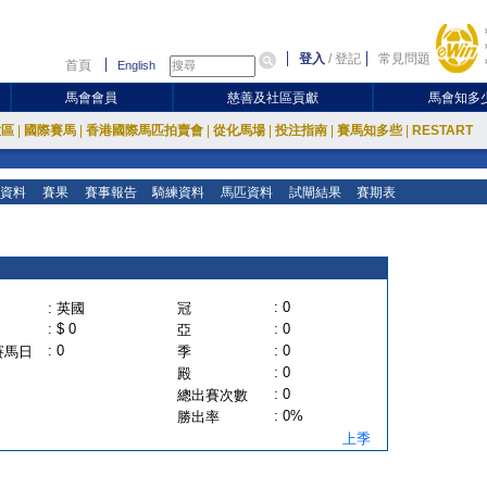
登入
/
登記
常見問題
首頁
English
馬會會員
慈善及社區貢獻
馬會知多
放區
|
國際賽馬
|
香港國際馬匹拍賣會
|
從化馬場
|
投注指南
|
賽馬知多些
|
RESTART
資料
賽果
賽事報告
騎練資料
馬匹資料
試閘結果
賽期表
: 0
: 英國
冠
: $ 0
: 0
亞
: 0
: 0
賽馬日
季
: 0
殿
: 0
總出賽次數
: 0%
勝出率
上季