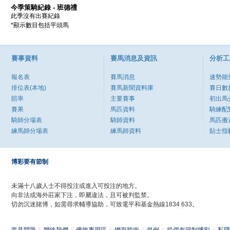
今季策騎紀錄 - 班德禮
此季沒有出賽紀錄
*顯示數目包括平頭馬
賽事資料
賽馬消息及資訊
分析工
報名表
賽馬消息
速勢能
排位表(本地)
賽馬新聞資料庫
賽日數
賠率
主要賽事
初出馬
賽果
馬匹資料
騎練配
騎師分場表
騎師資料
馬匹搬
練馬師分場表
練馬師資料
貼士指
博彩要有節制
未滿十八歲人士不得投注或進入可投注的地方。
向非法或海外莊家下注，即屬違法，且可被判監禁。
切勿沉迷賭博，如需尋求輔導協助，可致電平和基金熱線1834 633。