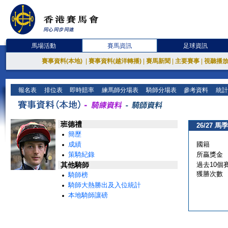
馬場活動
賽馬資訊
足球資訊
賽事資料(本地)
|
賽事資料(越洋轉播)
|
賽馬新聞
|
主要賽事
|
視聽播
報名表
排位表
即時賠率
練馬師分場表
騎師分場表
參考資料
統計
班德禮
26/27 馬季
簡歷
成績
國籍
策騎紀錄
所贏獎金
其他騎師
過去10個
獲勝次數
騎師榜
騎師大熱勝出及入位統計
本地騎師讓磅