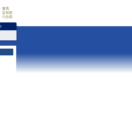
賽馬
足智彩
六合彩
少