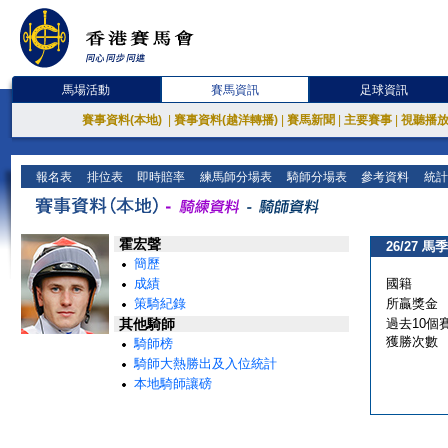
馬場活動
賽馬資訊
足球資訊
賽事資料(本地)
|
賽事資料(越洋轉播)
|
賽馬新聞
|
主要賽事
|
視聽播
報名表
排位表
即時賠率
練馬師分場表
騎師分場表
參考資料
統計
霍宏聲
26/27 馬季
簡歷
成績
國籍
策騎紀錄
所贏獎金
其他騎師
過去10個
獲勝次數
騎師榜
騎師大熱勝出及入位統計
本地騎師讓磅