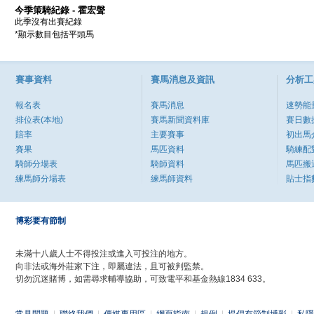
今季策騎紀錄 - 霍宏聲
此季沒有出賽紀錄
*顯示數目包括平頭馬
賽事資料
賽馬消息及資訊
分析工
報名表
賽馬消息
速勢能
排位表(本地)
賽馬新聞資料庫
賽日數
賠率
主要賽事
初出馬
賽果
馬匹資料
騎練配
騎師分場表
騎師資料
馬匹搬
練馬師分場表
練馬師資料
貼士指
博彩要有節制
未滿十八歲人士不得投注或進入可投注的地方。
向非法或海外莊家下注，即屬違法，且可被判監禁。
切勿沉迷賭博，如需尋求輔導協助，可致電平和基金熱線1834 633。