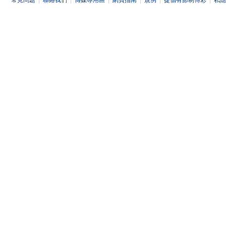
常見問題
|
聯絡我們
|
傳媒專用區
|
網頁指南
|
規例
|
提倡有節制博彩
|
私隱