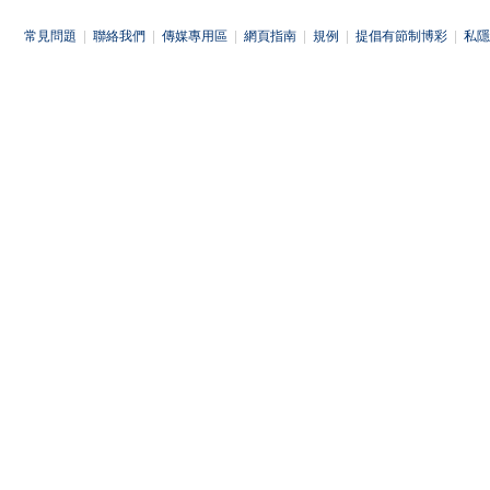
常見問題
|
聯絡我們
|
傳媒專用區
|
網頁指南
|
規例
|
提倡有節制博彩
|
私隱