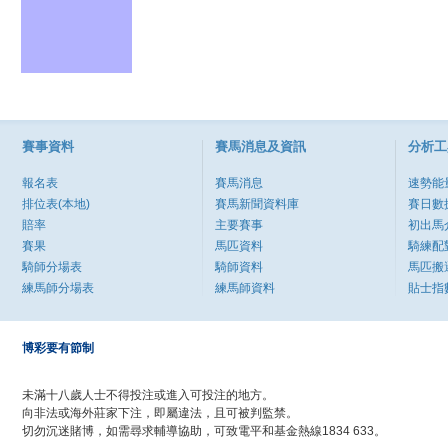
賽事資料
賽馬消息及資訊
分析工
報名表
賽馬消息
速勢能
排位表(本地)
賽馬新聞資料庫
賽日數
賠率
主要賽事
初出馬
賽果
馬匹資料
騎練配
騎師分場表
騎師資料
馬匹搬
練馬師分場表
練馬師資料
貼士指
博彩要有節制
未滿十八歲人士不得投注或進入可投注的地方。
向非法或海外莊家下注，即屬違法，且可被判監禁。
切勿沉迷賭博，如需尋求輔導協助，可致電平和基金熱線1834 633。