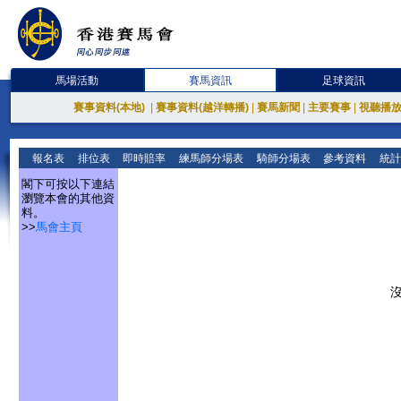
馬場活動
賽馬資訊
足球資訊
賽事資料(本地)
|
賽事資料(越洋轉播)
|
賽馬新聞
|
主要賽事
|
視聽播
報名表
排位表
即時賠率
練馬師分場表
騎師分場表
參考資料
統計
閣下可按以下連結
瀏覽本會的其他資
料。
>>
馬會主頁