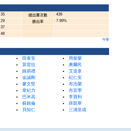
 35
: 438
總出賽次數
 29
: 7.99%
勝出率
 37
 48
今季
田泰安
周俊樂
莫雷拉
奧爾民
鍾易禮
艾道拿
金誠剛
紀仁安
麥文堅
布浩榮
韋紀力
布宜學
巴米高
李寶利
蘇銘倫
薛凱華
貝知仁
三浦皇成