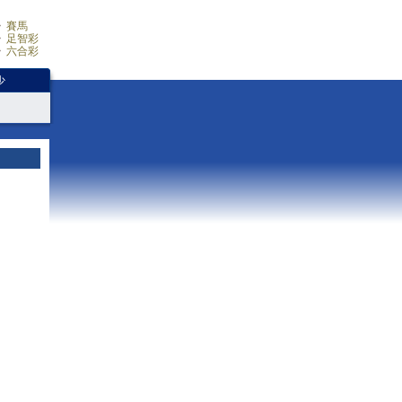
賽馬
足智彩
六合彩
少