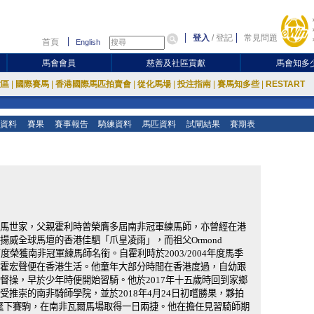
登入
/
登記
常見問題
首頁
English
馬會會員
慈善及社區貢獻
馬會知多
放區
|
國際賽馬
|
香港國際馬匹拍賣會
|
從化馬場
|
投注指南
|
賽馬知多些
|
RESTART
資料
賽果
賽事報告
騎練資料
馬匹資料
試閘結果
賽期表
馬世家，父親霍利時曾榮膺多屆南非冠軍練馬師，亦曾經在港
揚威全球馬壇的香港佳駟「爪皇凌雨」，而祖父Ormond
s也曾兩度榮獲南非冠軍練馬師名銜。自霍利時於2003/2004年度馬季
霍宏聲便在香港生活。他童年大部分時間在香港度過，自幼跟
督操，早於少年時便開始習騎。他於2017年十五歲時回到家鄉
受推崇的南非騎師學院，並於2018年4月24日初嚐勝果，夥拍
nd麾下賽駒，在南非瓦爾馬場取得一日兩捷。他在擔任見習騎師期