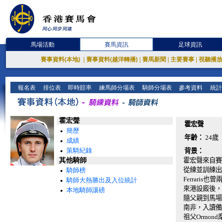
馬場活動
賽馬資訊
足球資訊
賽事資料(本地)
|
賽事資料(越洋轉播)
|
賽馬新聞
|
主要賽事
|
視聽播
報名表
排位表
即時賠率
練馬師分場表
騎師分場表
參考資料
統計
霍宏聲
霍宏聲
簡歷
年齡：
24歲
成績
策騎紀錄
背景：
其他騎師
霍宏聲來自賽
從練並訓練出
騎師榜
Ferrari
騎師大熱勝出及入位統計
來港設廄後，
本地騎師讓磅
隨父親到馬場
南非，入讀備
祖父Ormo