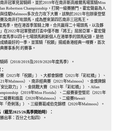
南非冠軍見習騎師，並於2019年在南非斯高維爾馬場策騎Miss
Allan Robertson Championship，打開一級賽勝門。霍宏聲最為人
與佳駟Malmoos多次合力攻下大賽，該駒於2021年包辦豪登堅
賽及南非打吡頭馬，成為歷來第四匹南非三冠馬王。
022年度馬季，他在港首季策騎上陣，合共贏得二十場頭馬，以及夥
」在2022年冠軍暨遮打盃中僅不敵「將王」屈居亞軍。霍宏聲
2025年度馬季以四十七場頭馬刷新個人在港單季的頭馬紀錄，是他
成績最好的一季，並策騎「祝願」揚威香港經典一哩賽，首次
典賽事系列 的賽事。
（2018/2019及2019/2020年度馬季）。
軍：
賽（2025年「祝願」）、大都會錦標（2021年「彩虹橋」）、
21年Malmoos）、南非經典賽（2021年Malmoos）、金獎牌錦
「安比歐力」）、金挑戰大賽（2021年「彩虹橋」）、Allan
 Championship（2019年Miss Florida）、二級賽豪登堅尼（2021年
、二級賽和諧盃（2020年Malmoos）、二級賽Hawaii
2020年「奇俐落」）、三級賽葛咸伯克錦標（2020年Malmoos）。
（截至2025/26馬季開始時）：
勝出率：百分之七點四）。