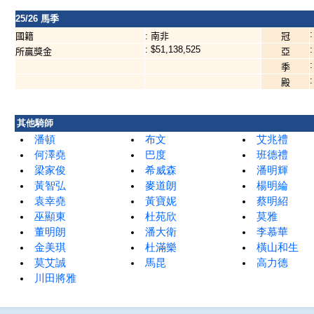
25/26 馬季
:
國籍
: 南非
冠
: $51,138,525
:
所贏獎金
亞
:
季
:
殿
其他騎師
潘頓
布文
艾兆禮
何澤堯
巴度
班德禮
梁家俊
希威森
潘明輝
黃智弘
麥道朗
楊明綸
袁幸堯
黃寶妮
蔡明紹
巫顯東
杜苑欣
莫雅
董明朗
潘大衛
李慕華
金美琪
杜滿樂
橫山和生
莫艾誠
馬昆
高力德
川田將雅