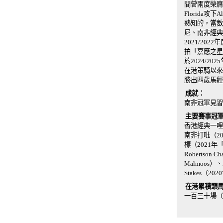
間曾兩度榮膺
Florida攻下
熟知的，當數
尼、南非經典
2021/2
拍「嘉應之星
於2024/
在港策騎以來
勝出四歲馬經
成就：
南非冠軍見習騎師
主要賽事冠
香港經典一哩
南非打吡（20
標（2021年
Robertson
Malmoos）
Stakes（
在港累積頭馬
一百三十場（