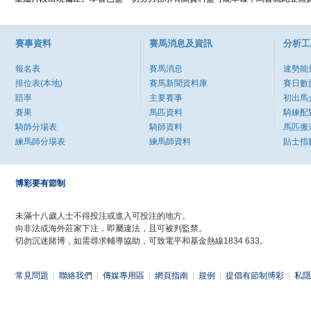
賽事資料
賽馬消息及資訊
分析工
報名表
賽馬消息
速勢能
排位表(本地)
賽馬新聞資料庫
賽日數
賠率
主要賽事
初出馬
賽果
馬匹資料
騎練配
騎師分場表
騎師資料
馬匹搬
練馬師分場表
練馬師資料
貼士指
博彩要有節制
未滿十八歲人士不得投注或進入可投注的地方。
向非法或海外莊家下注，即屬違法，且可被判監禁。
切勿沉迷賭博，如需尋求輔導協助，可致電平和基金熱線1834 633。
常見問題
|
聯絡我們
|
傳媒專用區
|
網頁指南
|
規例
|
提倡有節制博彩
|
私隱