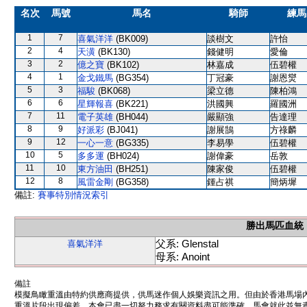
名次
馬號
馬名
騎師
練馬
1
7
喜氣洋洋
(BK009)
談樹文
許怡
2
4
天潢
(BK130)
錢健明
愛倫
3
2
億之寶
(BK102)
林嘉成
伍碧權
4
1
金戈鐵馬
(BG354)
丁冠豪
謝恩爕
5
3
福駿
(BK068)
梁立德
陳柏鴻
6
6
星輝報喜
(BK221)
洪國興
羅國洲
7
11
電子英雄
(BH044)
嚴顯強
告達理
8
9
好派彩
(BJ041)
謝展鵠
方祿麟
9
12
一心一意
(BG335)
李易學
伍碧權
10
5
多多運
(BH024)
謝偉豪
岳敦
11
10
東方油田
(BH251)
陳家俊
伍碧權
12
8
風雷金剛
(BG358)
鍾占祺
簡炳墀
備註:
賽事特別情況索引
勝出馬匹血統
父系: Glenstal
喜氣洋洋
母系: Anoint
備註
模擬鳥瞰重溫由特約供應商提供，供馬迷作個人娛樂資訊之用。但由於香港馬場
重溫片段出現偏差。本會已盡一切努力務求有關資料盡可能準確，馬會就此並無責