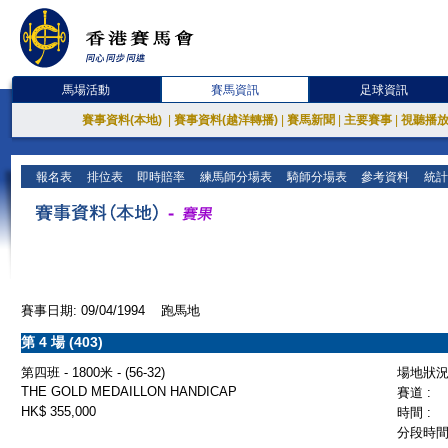
馬場活動
賽馬資訊
足球資訊
賽事資料(本地)
|
賽事資料(越洋轉播)
|
賽馬新聞
|
主要賽事
|
視聽播
報名表
排位表
即時賠率
練馬師分場表
騎師分場表
參考資料
統計
賽事日期: 09/04/1994 跑馬地
第 4 場 (403)
第四班 - 1800米 - (56-32)
場地狀況 
THE GOLD MEDAILLON HANDICAP
賽道 :
HK$ 355,000
時間 :
分段時間 